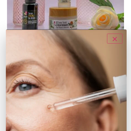
¡Accede al pack haciendo click en la imagen!
Pack para las que tienen la piel sensible…
Ritual
Hidratación
Este ritual de 3 pasos de hidratación facial con crema,
contorno y ácido hialurónico está pensado para pieles
sensibles. No irrita y tiene efecto calmante gracias a las
propiedades de estos productos naturales que respetan tu
piel y el medio ambiente.