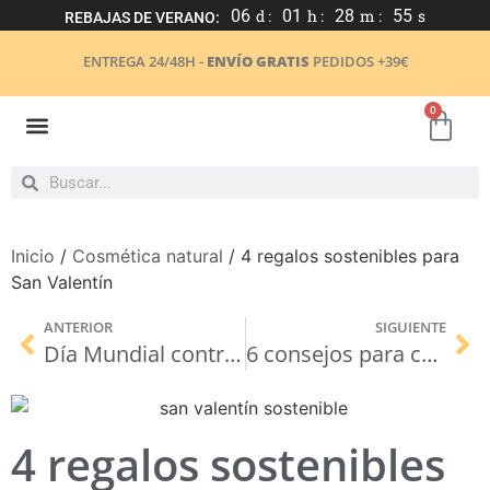
06
d :
01
h :
28
m :
54
s
REBAJAS DE VERANO:
ENTREGA 24/48H -
ENVÍO GRATIS
PEDIDOS +39€
0
Inicio
/
Cosmética natural
/ 4 regalos sostenibles para
San Valentín
ANTERIOR
SIGUIENTE
Día Mundial contra el Cáncer: ¿Por qué optar por productos naturales?
6 consejos para cuidar la piel en invierno
4 regalos sostenibles