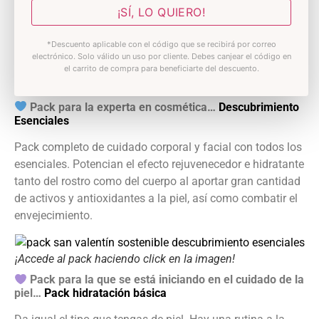
sérums y el contorno de ojos. Si eres exigente y buscas
¡SÍ, LO QUIERO!
mejorar tu piel para sentirla más sana, cuidada y
rejuvenecida, esta es tu rutina.
*Descuento aplicable con el código que se recibirá por correo
electrónico. Solo válido un uso por cliente. Debes canjear el código en
el carrito de compra para beneficiarte del descuento.
¡Accede al pack haciendo click en la imagen!
Pack para la experta en cosmética…
Descubrimiento
Esenciales
Pack completo de cuidado corporal y facial con todos los
esenciales. Potencian el efecto rejuvenecedor e hidratante
tanto del rostro como del cuerpo al aportar gran cantidad
de activos y antioxidantes a la piel, así como combatir el
envejecimiento.
¡Accede al pack haciendo click en la imagen!
Pack para la que se está iniciando en el cuidado de la
piel…
Pack hidratación básica