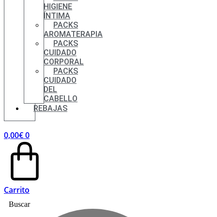
HIGIENE
ÍNTIMA
PACKS
AROMATERAPIA
PACKS
CUIDADO
CORPORAL
PACKS
CUIDADO
DEL
CABELLO
REBAJAS
0,00
€
0
Carrito
Buscar