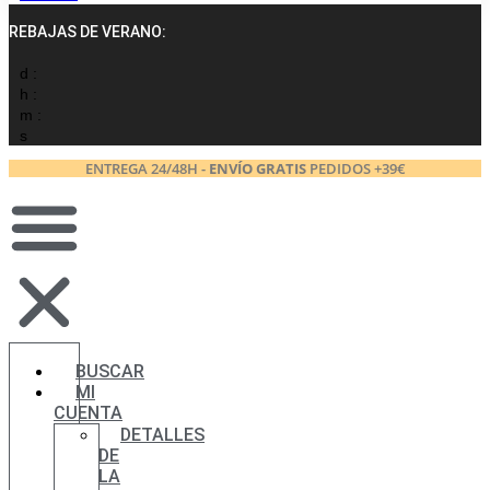
REBAJAS DE VERANO:
d :
h :
m :
s
ENTREGA 24/48H -
ENVÍO GRATIS
PEDIDOS +39€
BUSCAR
MI
CUENTA
DETALLES
DE
LA