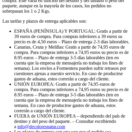
compra. Este varía en función del destino y del tamaño o peso del
paquete, aunque en la mayoría de los casos, los pedidos no
sobrepasan los 1 o 2 Kgs.
Las tarifas y plazos de entrega aplicables son:
ESPAÑA (PENÍNSULA) Y PORTUGAL: Gratis a partir de
39 euros de compra. Para compras inferiores a 39 euros su
precio es de 4,50 euros – Plazo de entrega 2-3 días laborables.
Canarias, Ceuta y Melillas: Gratis a partir de 74,95 euros de
compra. Para compras inferiores a 74,95 euros su precio es de
8.95 euros – Plazo de entrega 3-5 días laborables (ten en
cuenta que la empresa de mensajería no trabaja los fines de
semana). Los envíos a Formentera pueden sufrir retrasos por
cuestiones ajenas a nuestro servicio. En caso de producirse
gastos de aduana, estos correrán a cargo del cliente.
UNIÓN EUROPEA: Gratis a partir de 74,95 euros de
compra. Para compras inferiores a 74,95 euros su precio es de
8.95 euros – Plazo de entrega 3-5 días laborables (ten en
cuenta que la empresa de mensajería no trabaja los fines de
semana. En caso de producirse gastos de aduana, estos
correrán a cargo del cliente.
FUERA de UNIÓN EUROPEA – dependiendo del país de
destino y del peso del paquete. – Consultar escribiendo
a
info@decoloresnatur.com
Los plazos de entrega son una vez que el pedido sea