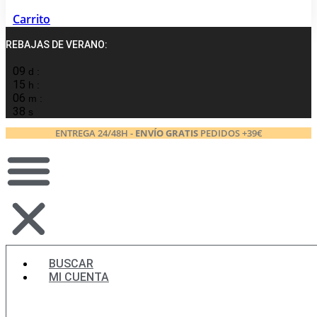
Carrito
REBAJAS DE VERANO:
09
d :
15
h :
06
m :
38
s
ENTREGA 24/48H -
ENVÍO GRATIS
PEDIDOS +39€
BUSCAR
MI CUENTA