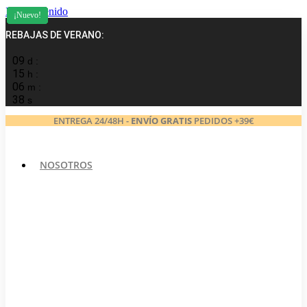
Ir al contenido
¡Nuevo!
¡Nuevo!
¡Nuevo!
¡Nuevo!
¡Nuevo!
¡Nuevo!
¡Nuevo!
¡Nuevo!
¡Nuevo!
¡Nuevo!
REBAJAS DE VERANO:
09
d :
15
h :
06
m :
38
s
ENTREGA 24/48H -
ENVÍO GRATIS
PEDIDOS +39€
NOSOTROS