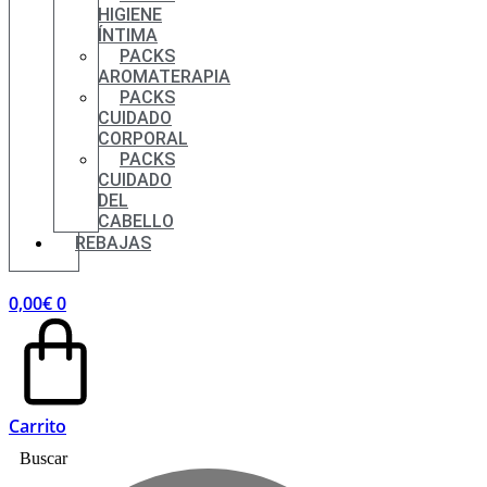
HIGIENE
ÍNTIMA
PACKS
AROMATERAPIA
PACKS
CUIDADO
CORPORAL
PACKS
CUIDADO
DEL
CABELLO
REBAJAS
0,00
€
0
Carrito
Buscar