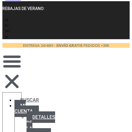
REBAJAS DE VERANO:
d :
h :
m :
s
ENTREGA 24/48H -
ENVÍO GRATIS
PEDIDOS +39€
BUSCAR
MI
CUENTA
DETALLES
DE
LA