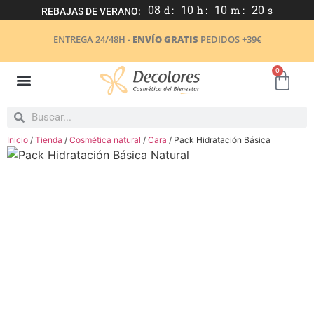
08
d :
10
h :
10
m :
20
s
REBAJAS DE VERANO:
ENTREGA 24/48H -
ENVÍO GRATIS
PEDIDOS +39€
0
Inicio
/
Tienda
/
Cosmética natural
/
Cara
/ Pack Hidratación Básica