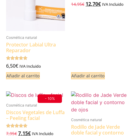
Valorado
12,70
€
14,95
€
IVA Incluido
5.00
de 5
Cosmética natural
Protector Labial Ultra
Reparador
Valorado
6,50
€
IVA Incluido
5.00
de 5
Añadir al carrito
Añadir al carrito
- 10%
Cosmética natural
Discos Vegetales de Luffa
– Peeling facial
Cosmética natural
Rodillo de Jade Verde
doble facial y contorno
Valorado
7,15
€
7,95
€
IVA Incluido
5.00