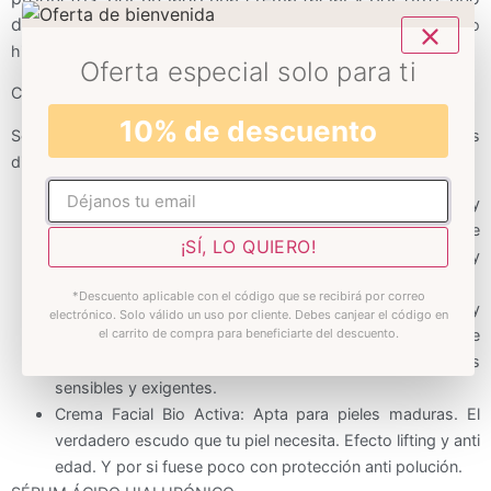
de nuestros productos estrella:
Un sérum de ácido
hialurónico.
Oferta especial solo para ti
CREMAS FACIALES
10% de descuento
Según el tipo de piel que tengas, tenemos 3 cremas
diferenciadas para cada pack.
No rellenar
Crema Facial Reafirmante: Apta para pieles normales y
secas. Reafirma los tejidos, reduce arrugas y previene
¡SÍ, LO QUIERO!
nuevas, hidrata en profundidad aportando firmeza y
suavidad a la piel.
*Descuento aplicable con el código que se recibirá por correo
Crema Facial Biointensiva: Apta para pieles sensibles y
electrónico. Solo válido un uso por cliente. Debes canjear el código en
el carrito de compra para beneficiarte del descuento.
mixtas. Tratamiento intensivo completo a base de
ingredientes vegetales que mimarán hasta las pieles más
sensibles y exigentes.
Crema Facial Bio Activa: Apta para pieles maduras. El
verdadero escudo que tu piel necesita. Efecto lifting y anti
edad. Y por si fuese poco con protección anti polución.