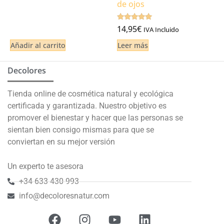
de ojos
de 5
Valorado
14,95
€
IVA Incluido
4.75
de 5
Añadir al carrito
Leer más
Decolores
Tienda online de cosmética natural y ecológica
certificada y garantizada. Nuestro objetivo es
promover el bienestar y hacer que las personas se
sientan bien consigo mismas para que se
conviertan en su mejor versión
Un experto te asesora
+34 633 430 993
info@decoloresnatur.com