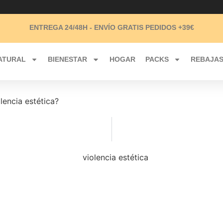
ENTREGA 24/48H -
ENVÍO GRATIS
PEDIDOS +39€
ATURAL
BIENESTAR
HOGAR
PACKS
REBAJA
lencia estética?