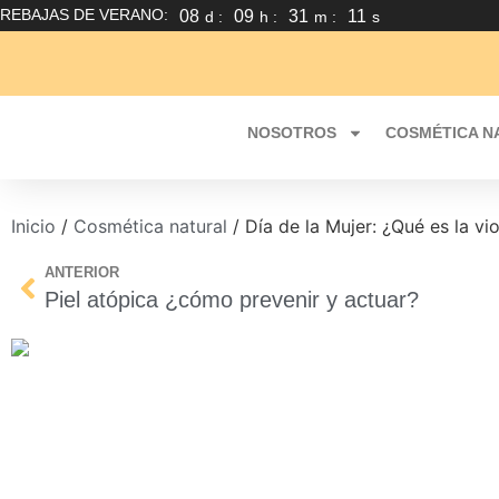
REBAJAS DE VERANO:
08
09
31
10
d :
h :
m :
s
NOSOTROS
COSMÉTICA N
Inicio
/
Cosmética natural
/ Día de la Mujer: ¿Qué es la vio
ANTERIOR
Piel atópica ¿cómo prevenir y actuar?