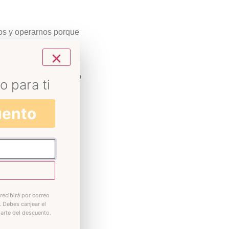
nos y operarnos porque
 tiene que ser porque
o contrario.
to de salud física como
o para ti
uento
 son muchas las
ujeres nos depilamos
bres como en mujeres y
 tu derecho, por lo que
recibirá por correo
. Debes canjear el
iarte del descuento.