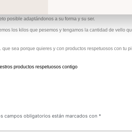
con el fin de hacernos cambiar la apariencia, sino para conse
eto posible adaptándonos a su forma y su ser.
mos los kilos que pesemos y tengamos la cantidad de vello q
… que sea porque quieres y con productos respetuosos con tu piel
stros productos respetuosos contigo
s campos obligatorios están marcados con
*