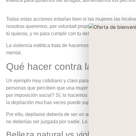
estética para quitarnos las arrugas, aumentarnos los pecho
Todas estas acciones estarían bien si las mujeres las hiciés
nosotras queremos, por voluntad propia, es razonable. Cada
tú quieras, y no para cumplir con tu deber, ni para los demás.
La violencia estética trata de hacernos mal solo por el mer
mental.
Qué hacer contra la violencia 
Un ejemplo muy cotidiano y claro para que entendamos en qué
personas que perciben que una mujer que no está depilada 
por imposición social? Sí, lo hacemos y esto es una muestra 
la depilación muchas veces puede suponer mayor riesgo para
Por ello, depilarse debería de ser un acto de libertad, no alg
no deberías ser juzgada por nadie. Lo mismo si tu decisión e
Belleza natural vs violencia estéti