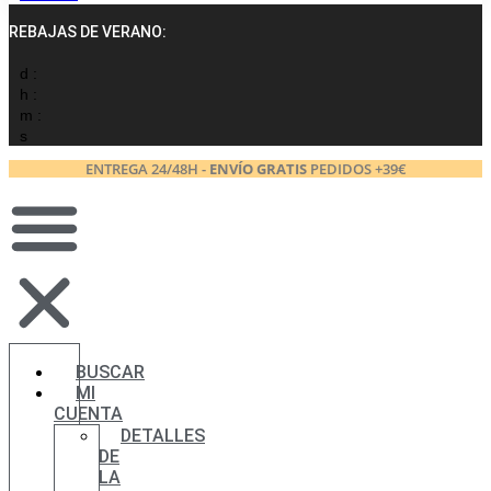
REBAJAS DE VERANO:
d :
h :
m :
s
ENTREGA 24/48H -
ENVÍO GRATIS
PEDIDOS +39€
BUSCAR
MI
CUENTA
DETALLES
DE
LA