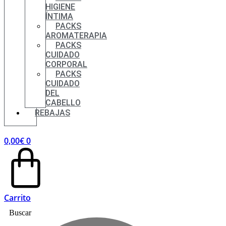
HIGIENE
ÍNTIMA
PACKS
AROMATERAPIA
PACKS
CUIDADO
CORPORAL
PACKS
CUIDADO
DEL
CABELLO
REBAJAS
0,00
€
0
Carrito
Buscar