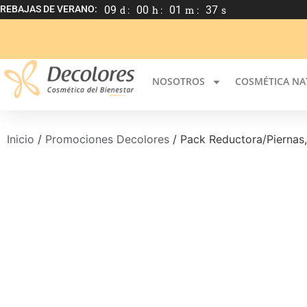
REBAJAS DE VERANO:
09
d :
00
h :
01
m :
36
s
NOSOTROS
COSMÉTICA NA
Inicio
/
Promociones Decolores
/ Pack Reductora/Piernas, 