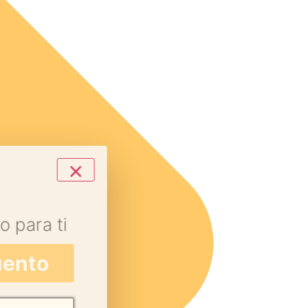
o para ti
uento