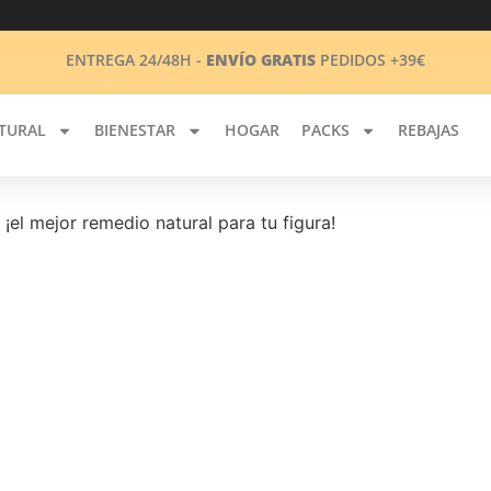
ENTREGA 24/48H -
ENVÍO GRATIS
PEDIDOS +39€
TURAL
BIENESTAR
HOGAR
PACKS
REBAJAS
¡el mejor remedio natural para tu figura!