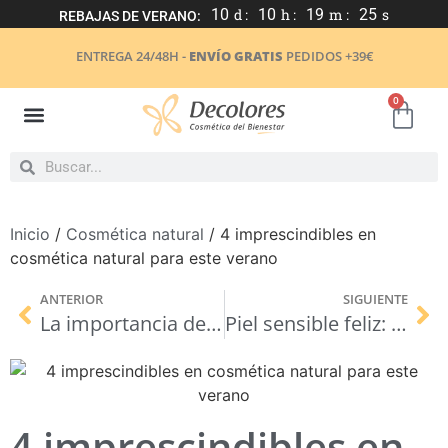
10
d :
10
h :
19
m :
25
s
REBAJAS DE VERANO:
ENTREGA 24/48H -
ENVÍO GRATIS
PEDIDOS +39€
0
Inicio
/
Cosmética natural
/ 4 imprescindibles en
cosmética natural para este verano
ANTERIOR
SIGUIENTE
La importancia de una buena alimentación para la salud de tu piel
Piel sensible feliz: Rutinas que marcan la diferencia
4 imprescindibles en