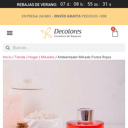
07
d :
08
h :
55
m :
30
s
REBAJAS DE VERANO:
ENTREGA 24/48H -
ENVÍO GRATIS
PEDIDOS +39€
0
Inicio
/
Tienda
/
Hogar
/
Mikados
/ Ambientador Mikado Frutos Rojos