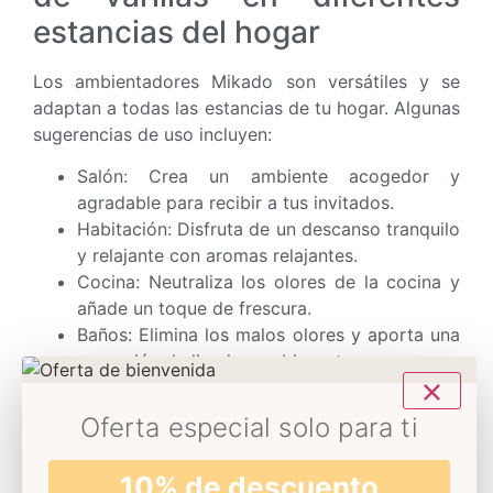
estancias del hogar
Los ambientadores Mikado son versátiles y se
adaptan a todas las estancias de tu hogar. Algunas
sugerencias de uso incluyen:
Salón: Crea un ambiente acogedor y
agradable para recibir a tus invitados.
Habitación: Disfruta de un descanso tranquilo
y relajante con aromas relajantes.
Cocina: Neutraliza los olores de la cocina y
añade un toque de frescura.
Baños: Elimina los malos olores y aporta una
sensación de limpieza y bienestar.
Además, también puedes utilizar los
ambientadores Mikado en recibidores, armarios,
Oferta especial solo para ti
cajones, e incluso en el jardín, para crear un
ambiente agradable en cada rincón de tu hogar y
10% de descuento
en tu oficina.