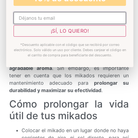
Su composición trata de ser lo más respetuosa
No rellenar
posible con el medio ambiente. Integran esencias
naturales con materias primas de última
¡SÍ, LO QUIERO!
tecnología, que absorben los malos olores y
perfuman con gran intensidad.
*Descuento aplicable con el código que se recibirá por correo
electrónico. Solo válido un uso por cliente. Debes canjear el código en
Los ambientadores mikado son una opción
el carrito de compra para beneficiarte del descuento.
excelente para
mantener el hogar con un
agradable aroma
. Sin embargo, es importante
tener en cuenta que los mikados requieren un
mantenimiento adecuado para
prolongar su
durabilidad y maximizar su efectividad
.
Cómo prolongar la vida
útil de tus mikados
Colocar el mikado en un lugar donde no haya
corrientes de aire, ni sol directo, para así