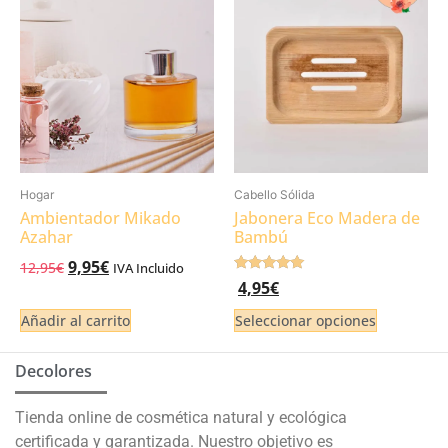
Hogar
Cabello Sólida
Ambientador Mikado
Jabonera Eco Madera de
Azahar
Bambú
9,95
€
12,95
€
IVA Incluido
Valorado
4,95
€
5.00
de 5
Añadir al carrito
Seleccionar opciones
Decolores
Tienda online de cosmética natural y ecológica
certificada y garantizada. Nuestro objetivo es