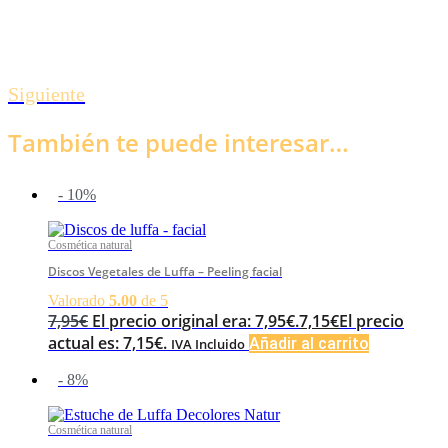
Siguiente
También te puede interesar…
- 10%
Cosmética natural
Discos Vegetales de Luffa – Peeling facial
Valorado
5.00
de 5
7,95
€
El precio original era: 7,95€.
7,15
€
El precio
actual es: 7,15€.
Añadir al carrito
IVA Incluido
- 8%
Cosmética natural