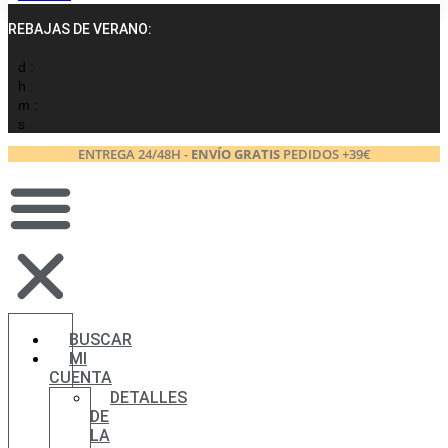
REBAJAS DE VERANO:
d :
h :
m :
s
ENTREGA 24/48H -
ENVÍO GRATIS
PEDIDOS +39€
BUSCAR
MI
CUENTA
DETALLES
DE
LA