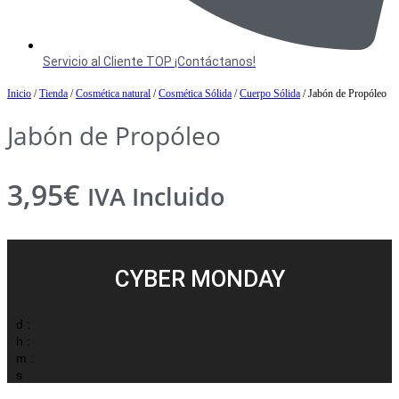
Servicio al Cliente TOP ¡Contáctanos!
Inicio
/
Tienda
/
Cosmética natural
/
Cosmética Sólida
/
Cuerpo Sólida
/ Jabón de Propóleo
Jabón de Propóleo
3,95
€
IVA Incluido
CYBER MONDAY
d :
h :
m :
s