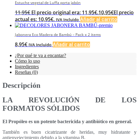
Estuche vegetal de Luffa porta jabón
11,95
€
El precio original era: 11,95€.
10,95
€
El precio
actual es: 10,95€.
Añadir al carrito
IVA Incluido
Jabonera Eco Madera de Bambú – Pack x 2 items
8,95
€
Añadir al carrito
IVA Incluido
¿Por qué te va a encantar?
Cómo lo uso
Ingredientes
Reseñas (0)
Descripción
LA REVOLUCIÓN DE LOS
FORMATOS SÓLIDOS
El Propóleo es un potente bactericida y antibiótico en general.
También es buen cicatrizante de heridas, muy hidratante y
antienvejecimiento debido a la vitamina B.