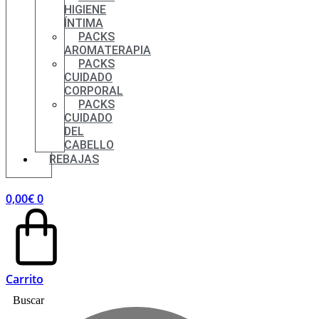
HIGIENE
ÍNTIMA
PACKS
AROMATERAPIA
PACKS
CUIDADO
CORPORAL
PACKS
CUIDADO
DEL
CABELLO
REBAJAS
0,00
€
0
Carrito
Buscar