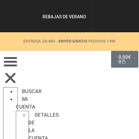
d :
h :
REBAJAS DE VERANO:
m :
s
ENTREGA 24/48H -
ENVÍO GRATIS
PEDIDOS +39€
0,00
€
0
BUSCAR
MI
CUENTA
DETALLES
DE
LA
CUENTA