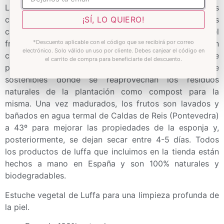
La luffa se obtiene de un fruto de la familia de las
¡SÍ, LO QUIERO!
cucurbitáceas, la misma a la que pertenecen las
calabazas y calabacines. Se cultiva y se deja secar el
*Descuento aplicable con el código que se recibirá por correo
fruto de manera que sólo queden sus fibras. Están
electrónico. Solo válido un uso por cliente. Debes canjear el código en
cultivadas sin ningún tipo de químico ni productos que
el carrito de compra para beneficiarte del descuento.
puedan dañar la tierra en plantaciones totalmente
sostenibles donde se reaprovechan los residuos
naturales de la plantación como compost para la
misma. Una vez madurados, los frutos son lavados y
bañados en agua termal de Caldas de Reis (Pontevedra)
a 43º para mejorar las propiedades de la esponja y,
posteriormente, se dejan secar entre 4-5 días. Todos
los productos de luffa que incluimos en la tienda están
hechos a mano en España y son 100% naturales y
biodegradables.
Estuche vegetal de Luffa para una limpieza profunda de
la piel.