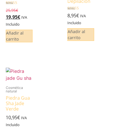
Depilación
Valorado
25,95
€
4.92
Valorado
8,95
€
IVA
19,95
€
de 5
IVA
5.00
de 5
Incluido
Incluido
Añadir al
Añadir al
carrito
carrito
Cosmética
natural
Piedra Gua
Sha Jade
Verde
10,95
€
IVA
Incluido