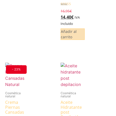
Valorado
16,95
€
5.00
14,40
€
de 5
IVA
Incluido
Añadir al
carrito
- 23%
Cosmética
Cosmética
natural
natural
Crema
Aceite
Piernas
Hidratante
Cansadas
post