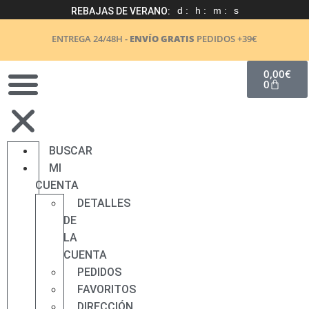
d :
h :
m :
s
REBAJAS DE VERANO:
ENTREGA 24/48H -
ENVÍO GRATIS
PEDIDOS +39€
0,00
€
0
BUSCAR
MI
CUENTA
DETALLES
DE
LA
CUENTA
PEDIDOS
FAVORITOS
DIRECCIÓN