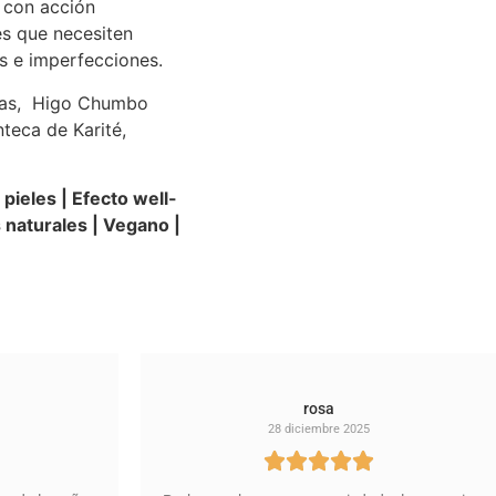
o con acción
es que necesiten
as e imperfecciones.
idas, Higo Chumbo
nteca de Karité,
pieles | Efecto well-
 naturales | Vegano |
rosa
28 diciembre 2025