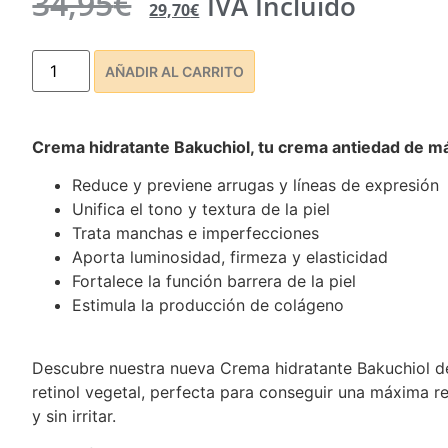
34,95
€
IVA Incluido
5 basado
29,70
€
en
puntuaciones
de clientes
AÑADIR AL CARRITO
Crema hidratante Bakuchiol, tu crema antiedad de m
Reduce y previene arrugas y líneas de expresión
Unifica el tono y textura de la piel
Trata manchas e imperfecciones
Aporta luminosidad, firmeza y elasticidad
Fortalece la función barrera de la piel
Estimula la producción de colágeno
Descubre nuestra nueva Crema hidratante Bakuchiol de
retinol vegetal, perfecta para conseguir una máxima re
y sin irritar.