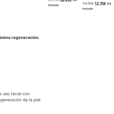
4.69
Valorado
14,95
€
12,70
€
IVA
Incluido
de 5
5.00
Incluido
de 5
áxima regeneración.
 uso facial con
generación de la piel