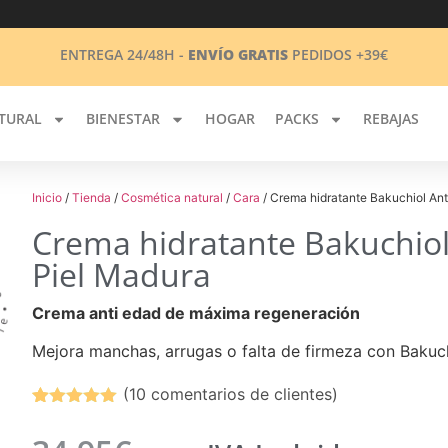
ENTREGA 24/48H -
ENVÍO GRATIS
PEDIDOS +39€
TURAL
BIENESTAR
HOGAR
PACKS
REBAJAS
Inicio
/
Tienda
/
Cosmética natural
/
Cara
/ Crema hidratante Bakuchiol An
Crema hidratante Bakuchio
Piel Madura
Crema anti edad de máxima regeneración
Mejora manchas, arrugas o falta de firmeza con Bakuchi
(
10
comentarios de clientes)
Reviews
10
5.00
sobre