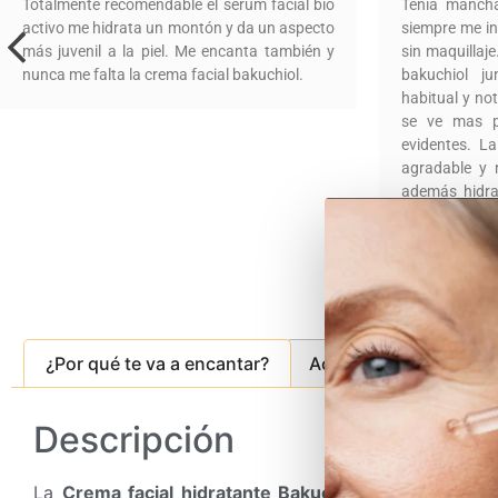
Totalmente recomendable el serum facial bio
Tenia manchas
activo me hidrata un montón y da un aspecto
siempre me in
más juvenil a la piel. Me encanta también y
sin maquillaj
nunca me falta la crema facial bakuchiol.
bakuchiol j
habitual y no
se ve mas p
evidentes. L
agradable y 
además hidrat
rutina que ne
esta trabajand
¿Por qué te va a encantar?
Activos Mágicos
Descripción
La
Crema facial hidratante Bakuchiol
, crema
natural