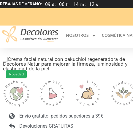
REBAJAS DE VERANO:
09
d :
06
h :
14
m :
11
s
NOSOTROS
COSMÉTICA NA
Novedad