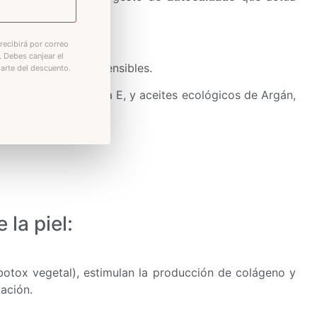
iel profundamente.
recibirá por correo
. Debes canjear el
erfecta para pieles sensibles.
iarte del descuento.
Ferúlico y Vitamina E, y aceites ecológicos de Argán,
la piel:
(botox vegetal), estimulan la producción de colágeno y
tación.