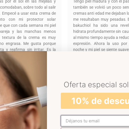
 por el sol en las mejillas y
Tengo piel madura y con el pa
comodaban, sobre todo al salir
también se volvió un poco se
e. Empecé a usar esta crema de
cremas anti edad me dejaban la 
unto con mi protector solar
me resultaban muy pesadas. 
te que con cada semana mi piel
bakuchiol ha sido una reve
areja y las manchas menos
hidrata profundamente sin causa
a textura de la crema es muy
al mismo tiempo ayuda a reducir
no engrasa. Me gusta porque
expresión. Ahora la uso po
a y reafirma sin irritar. Es la
noche y mi piel se siente suave
cesitaba para sentir que mi piel
luminosa. Es uno de los mej
o en mejorar el tono dia a dia.
que le he dado a mi piel.
Oferta especial sol
Cómo lo uso
Ingredientes
Reseñas (10)
10% de desc
No rellenar
 de tratamiento intensivo
, es mucho más que hidrataci