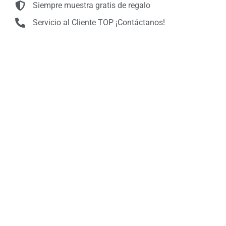
Envío gratuito: pedidos superiores a 39€
Devoluciones GRATUITAS
Siempre muestra gratis de regalo
Servicio al Cliente TOP ¡Contáctanos!