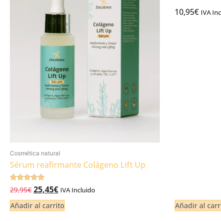
10,95
€
IVA Inc
Cosmética natural
Sérum reafirmante Colágeno Lift Up
Valorado
25,45
€
29,95
€
IVA Incluido
5.00
de 5
Añadir al carrito
Añadir al carr