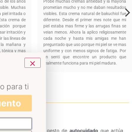
so de los años
Probe muchas cremas antiedad y la mayoria
nsible. Muchas
prometian mucho y no me daban resultados
piel irritada o
visibles. Esta crema natural de bakuchiol fue
Esta crema de
diferente. Desde el primer mes note que mi
lación porque
piel estaba mas firme y las arrugas finas se
r irritación y
veian menos. Ahora la aplico religiosamente
 las líneas de
cada noche y hasta mis amigas me han
r la mañana y
preguntado que uso porque mi piel se ve mas
, tónica y mas
uniforme y con menos signos de fatiga. Por
ores cuidados
fin senti que encontre un producto que
realmente funciona para mi piel madura.
o para ti
uento
ón.
De hecho
, es un gesto de
autocuidado
que actúa