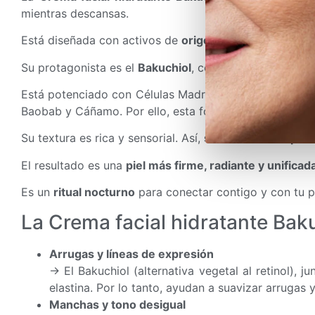
mientras descansas.
Está diseñada con activos de
origen natural y ecológi
Su protagonista es el
Bakuchiol
, conocido como retin
Está potenciado con Células Madre de Orquídea, Higo 
Baobab y Cáñamo. Por ello, esta fórmula es
una joya p
Su textura es rica y sensorial. Así,
se funde con la pie
El resultado es una
piel más firme, radiante y unifica
Es un
ritual nocturno
para conectar contigo y con tu pi
La Crema facial hidratante Baku
Arrugas y líneas de expresión
→ El Bakuchiol (alternativa vegetal al retinol),
elastina. Por lo tanto, ayudan a suavizar arrugas y
Manchas y tono desigual