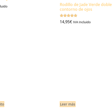
Rodillo de Jade Verde doble 
luido
contorno de ojos
Valorado
14,95
€
IVA Incluido
4.75
de 5
ito
Leer más