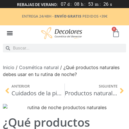
07
d :
08
h :
53
m :
26
s
REBAJAS DE VERANO:
ENTREGA 24/48H -
ENVÍO GRATIS
PEDIDOS +39€
0
Inicio
/
Cosmética natural
/ ¿Qué productos naturales
debes usar en tu rutina de noche?
ANTERIOR
SIGUIENTE
Cuidados de la piel con la menopausia
Productos naturales para disminuir las estrías
¿Qué productos