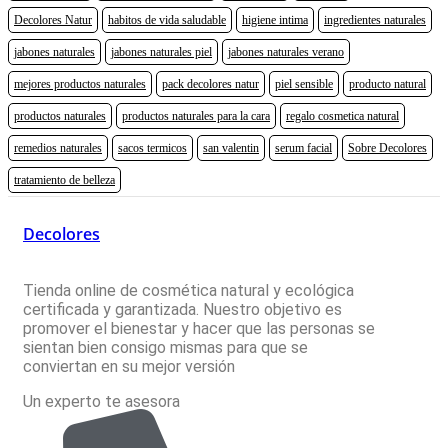
Decolores Natur
habitos de vida saludable
higiene intima
ingredientes naturales
jabones naturales
jabones naturales piel
jabones naturales verano
mejores productos naturales
pack decolores natur
piel sensible
producto natural
productos naturales
productos naturales para la cara
regalo cosmetica natural
remedios naturales
sacos termicos
san valentin
serum facial
Sobre Decolores
tratamiento de belleza
Decolores
Tienda online de cosmética natural y ecológica
certificada y garantizada. Nuestro objetivo es
promover el bienestar y hacer que las personas se
sientan bien consigo mismas para que se
conviertan en su mejor versión
Un experto te asesora