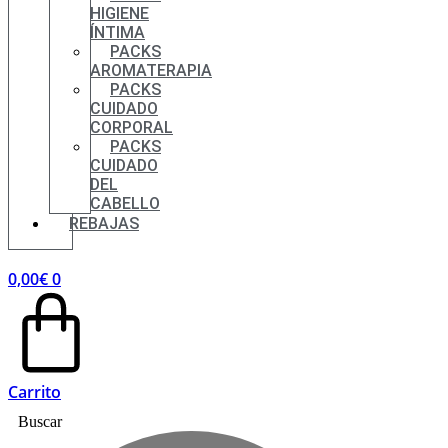
HIGIENE
ÍNTIMA
PACKS
AROMATERAPIA
PACKS
CUIDADO
CORPORAL
PACKS
CUIDADO
DEL
CABELLO
REBAJAS
0,00
€
0
Carrito
Buscar