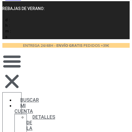
REBAJAS DE VERANO:
d :
h :
m :
s
ENTREGA 24/48H -
ENVÍO GRATIS
PEDIDOS +39€
BUSCAR
MI
CUENTA
DETALLES
DE
LA