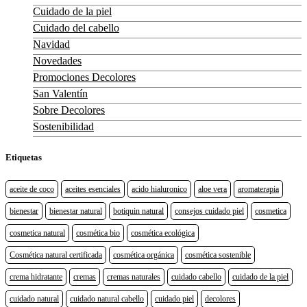
Cuidado de la piel
Cuidado del cabello
Navidad
Novedades
Promociones Decolores
San Valentín
Sobre Decolores
Sostenibilidad
Etiquetas
aceite de coco
aceites esenciales
acido hialuronico
aloe vera
aromaterapia
bienestar
bienestar natural
botiquin natural
consejos cuidado piel
cosmetica
cosmetica natural
cosmética bio
cosmética ecológica
Cosmética natural certificada
cosmética orgánica
cosmética sostenible
crema hidratante
cremas
cremas naturales
cuidado cabello
cuidado de la piel
cuidado natural
cuidado natural cabello
cuidado piel
decolores