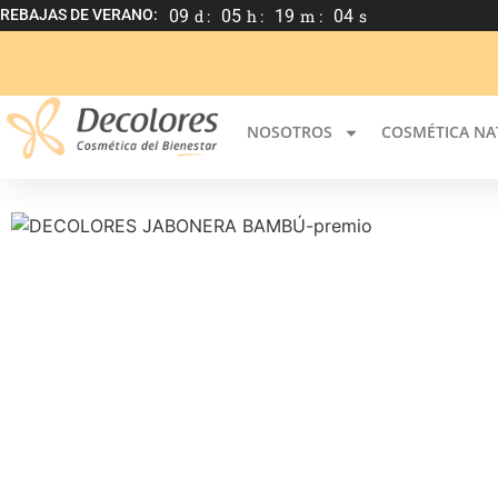
REBAJAS DE VERANO:
09
d :
05
h :
19
m :
03
s
NOSOTROS
COSMÉTICA NA