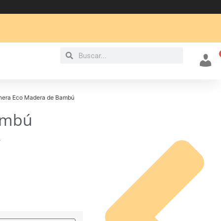
Mi cu
nera Eco Madera de Bambú
ambú
s