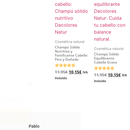
Cosmética natural
Champú Sólido
Cosmética natural
Nutritivo y
Champú Sólido
Fortificante Cabello
Equilibrante
Fino y Dañado
Cabello Graso
Valorado
11,95
€
10,15
€
IVA
Valorado
11,95
€
10,15
€
4.92
IVA
4.83
Incluido
de 5
Incluido
de 5
o para ti
uento
Pablo