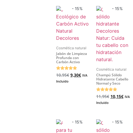
- 15%
- 15%
Cosmética natural
Jabón de Limpieza
Profunda con
Carbón Activo
Cosmética natural
Valorado
10,95
€
9,30
€
Champú Sólido
IVA
5.00
Hidratante Cabello
Incluido
de 5
Normal y Seco
Valorado
11,95
€
10,15
€
IVA
4.91
Incluido
de 5
- 15%
- 15%