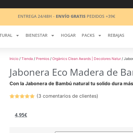
ENTREGA 24/48H -
ENVÍO GRATIS
PEDIDOS +39€
TURAL
BIENESTAR
HOGAR
PACKS
REBAJAS
Inicio
/
Tienda
/
Premios
/
Orgànics Clean Awards | Decolores Natur
/ Jabo
Jabonera Eco Madera de B
Con la Jabonera de Bambú natural tu solido dura má
(
3
comentarios de clientes)
Reviews
3
5.00
sobre
5 basado
4,95
€
en
puntuaciones
de clientes