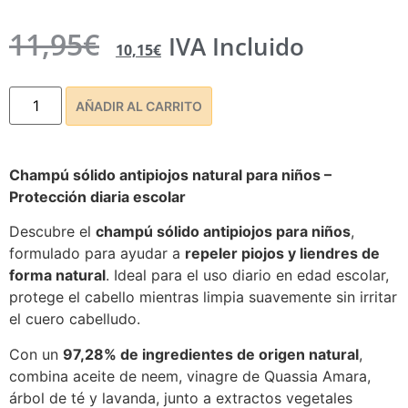
Champú Sólido Antipiojos
Natural | Protección y
Prevención para Niños
Protección natural diaria frente a piojos y liendres
(
3
comentarios de clientes)
Reviews
3
5.00
sobre