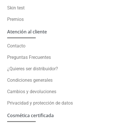
sientan bien consigo mismas para que se
conviertan en su mejor versión
Un experto te asesora
+34 633 430 993
info@decoloresnatur.com
Universo Decolores
Conócenos
Sostenibilidad
Somos Solidarios
Blog
Skin test