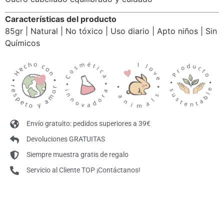
a piojos.
Beneficios clave
• Ayuda a repeler piojos y liendres de forma natural
• Refuerza la protección diaria en época escolar
• Limpieza suave sin sulfatos agresivos
• Respeta el cuero cabelludo sensible
• Aroma fresco y natural
Fórmula natural protectora
Gracias a la combinación de activos vegetales como
neem, árbol de té y lavanda
, ayuda a mantener el
cabello protegido, limpio y cuidado de forma
respetuosa.
Resultados que notarás
Cabello limpio, suave y fácil de peinar
Sensación de protección diaria
Cuero cabelludo equilibrado y cuidado