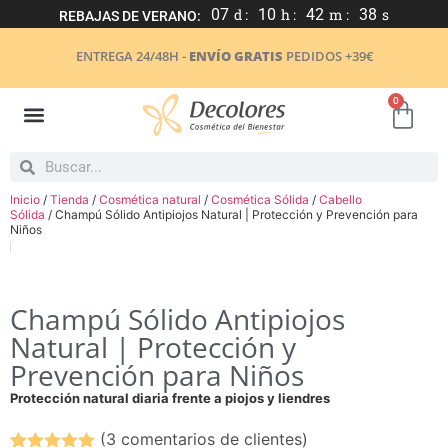
07
d :
10
h :
42
m :
38
s
REBAJAS DE VERANO:
ENTREGA 24/48H -
ENVÍO GRATIS
PEDIDOS +39€
0
Inicio
/
Tienda
/
Cosmética natural
/
Cosmética Sólida
/
Cabello
Sólida
/ Champú Sólido Antipiojos Natural | Protección y Prevención para
Niños