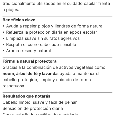
11,95
€
IVA Incluido
5 basado
10,15
€
en
puntuaciones
de clientes
AÑADIR AL CARRITO
Champú sólido antipiojos natural para niños –
Protección diaria escolar
Descubre el
champú sólido antipiojos para niños
,
formulado para ayudar a
repeler piojos y liendres de
forma natural
. Ideal para el uso diario en edad escolar,
protege el cabello mientras limpia suavemente sin irritar
el cuero cabelludo.
Con un
97,28% de ingredientes de origen natural
,
combina aceite de neem, vinagre de Quassia Amara,
árbol de té y lavanda, junto a extractos vegetales
tradicionalmente utilizados en el cuidado capilar frente