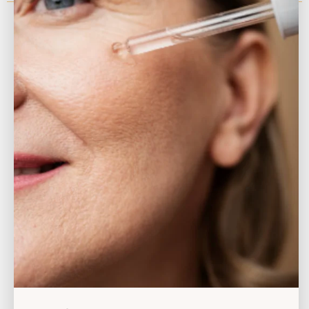
Camila
22 mayo 2026
Me encanta encontrar opciones naturales de verdad para mis
hijos y en Decolores siempre acierto. Este champú huele genial,
hace buena espuma y me da confianza saber que protege sin
químicos agresivos
¿Por qué te va a encantar?
Activos Mágicos
Cómo lo uso
Ingredientes
Preguntas frecuentes
Reseñas (3)