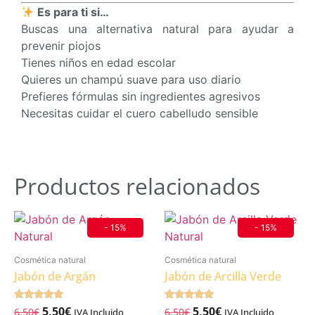
Protección Natural Diaria: Ideal para el entorno
escolar
Fórmula Suave: Limpia sin irritar ni resecar
Uso Frecuente: Perfecto para prevención continua
Cuidado Completo: Respeta el cuero cabelludo
sensible
Limpieza suave y respetuosa
Gracias a su base
sin sulfatos agresivos
, limpia
eficazmente sin alterar el equilibrio natural del
cuero cabelludo, manteniendo el cabello sano y
protegido.
Resultados que notarás
Cabello limpio, suelto y fácil de peinar
Cuero cabelludo equilibrado
Sensación de frescor natural
Es para ti si…