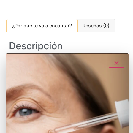
¿Por qué te va a encantar?
Reseñas (0)
Descripción
Dúo Facial Reafirmante:
El dúo facial reafirmante es indicado para
pieles
normales a secas
.
Aplica el sérum antes de la crema facial. De este
modo, potenciarás la
hidratación
y
regeneración
cutánea
.
El
cuidado facial
debería estar en tu día a día. Por
mucho estrés que tengas en el cuerpo, por mucho
trabajo que hayas arrastrado… tu rutina facial es