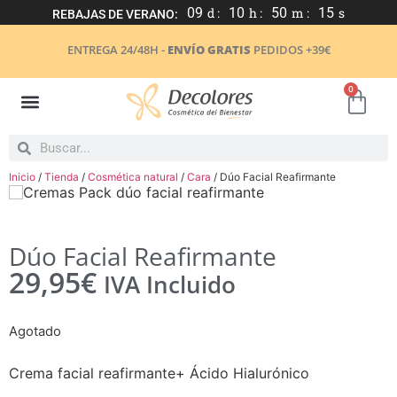
09
d :
10
h :
50
m :
15
s
REBAJAS DE VERANO:
ENTREGA 24/48H -
ENVÍO GRATIS
PEDIDOS +39€
0
Inicio
/
Tienda
/
Cosmética natural
/
Cara
/ Dúo Facial Reafirmante
Dúo Facial Reafirmante
29,95
€
IVA Incluido
Agotado
Crema facial reafirmante+ Ácido Hialurónico