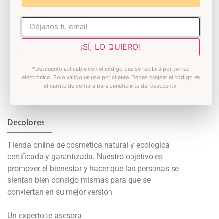
Cosmética natural
No rellenar
Piedra Gua Sha Jade
Cosmética natural
Verde
Aceite Hidratante post
¡SÍ, LO QUIERO!
Depilación
10,95
€
IVA Incluido
*Descuento aplicable con el código que se recibirá por correo
electrónico. Solo válido un uso por cliente. Debes canjear el código en
Valorado
8,95
€
IVA Incluido
5.00
el carrito de compra para beneficiarte del descuento.
de 5
Añadir al carrito
Añadir al carrito
Decolores
Tienda online de cosmética natural y ecológica
certificada y garantizada. Nuestro objetivo es
promover el bienestar y hacer que las personas se
sientan bien consigo mismas para que se
conviertan en su mejor versión
Un experto te asesora