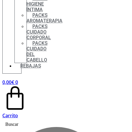
HIGIENE
ÍNTIMA
PACKS
AROMATERAPIA
PACKS
CUIDADO
CORPORAL
PACKS
CUIDADO
DEL
CABELLO
REBAJAS
0,00
€
0
Carrito
Buscar