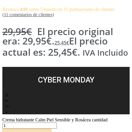
Reviews
4.91
sobre 5 basado en
11
puntuaciones de clientes
(
11
comentarios de clientes)
29,95
€
El precio original
era: 29,95€.
El precio
25,45
€
actual es: 25,45€.
IVA Incluido
CYBER MONDAY
d :
h :
m :
s
Crema hidratante Calm Piel Sensible y Rosácea cantidad