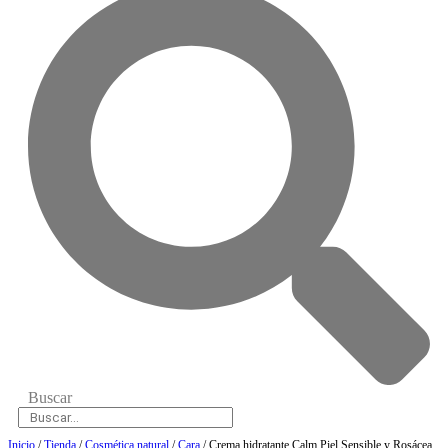
Buscar
Inicio
/
Tienda
/
Cosmética natural
/
Cara
/ Crema hidratante Calm Piel Sensible y Rosácea