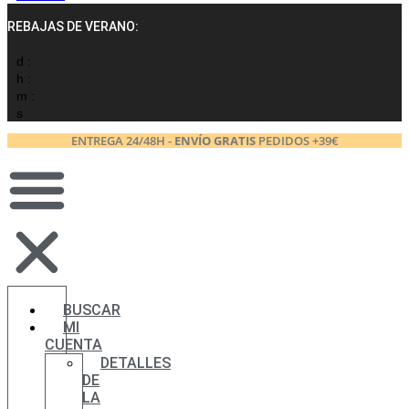
REBAJAS DE VERANO:
d :
h :
m :
s
ENTREGA 24/48H -
ENVÍO GRATIS
PEDIDOS +39€
BUSCAR
MI
CUENTA
DETALLES
DE
LA