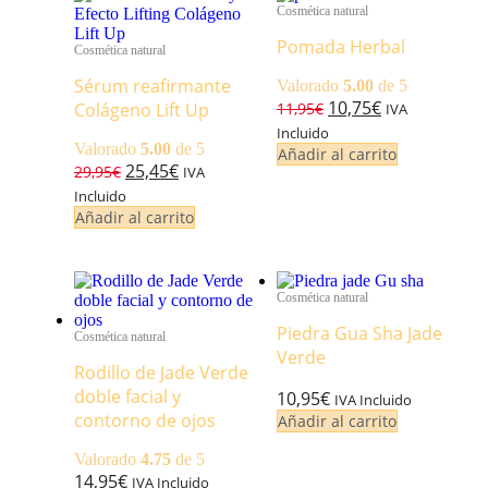
Cosmética natural
Pomada Herbal
Cosmética natural
Sérum reafirmante
Valorado
5.00
de 5
10,75
€
Colágeno Lift Up
11,95
€
IVA
Incluido
Valorado
5.00
de 5
Añadir al carrito
25,45
€
29,95
€
IVA
Incluido
Añadir al carrito
Cosmética natural
Piedra Gua Sha Jade
Cosmética natural
Verde
Rodillo de Jade Verde
doble facial y
10,95
€
IVA Incluido
contorno de ojos
Añadir al carrito
Valorado
4.75
de 5
14,95
€
IVA Incluido