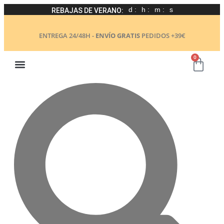
d :
h :
m :
s
REBAJAS DE VERANO:
ENTREGA 24/48H -
ENVÍO GRATIS
PEDIDOS +39€
0
COSMÉTICA NATURAL