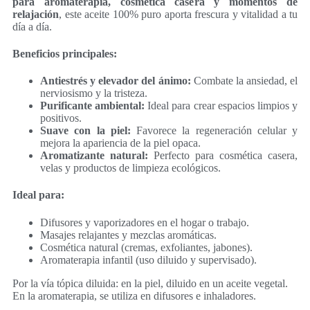
para aromaterapia, cosmética casera y momentos de
10% de descuento
relajación
, este aceite 100% puro aporta frescura y vitalidad a tu
día a día.
No rellenar
Beneficios principales:
Antiestrés y elevador del ánimo:
Combate la ansiedad, el
nerviosismo y la tristeza.
¡SÍ, LO QUIERO!
Purificante ambiental:
Ideal para crear espacios limpios y
positivos.
*Descuento aplicable con el código que se recibirá por correo electrónico.
Suave con la piel:
Favorece la regeneración celular y
Solo válido un uso por cliente. Debes canjear el código en el carrito de
mejora la apariencia de la piel opaca.
compra para beneficiarte del descuento.
Aromatizante natural:
Perfecto para cosmética casera,
velas y productos de limpieza ecológicos.
Ideal para:
Difusores y vaporizadores en el hogar o trabajo.
Masajes relajantes y mezclas aromáticas.
Cosmética natural (cremas, exfoliantes, jabones).
Aromaterapia infantil (uso diluido y supervisado).
Por la vía tópica diluida: en la piel, diluido en un aceite vegetal.
En la aromaterapia, se utiliza en difusores e inhaladores.