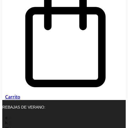
Carrito
REBAJAS DE VERANO:
d :
h :