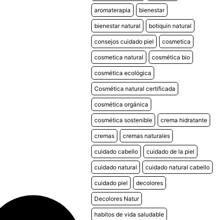
aromaterapia
bienestar
bienestar natural
botiquin natural
consejos cuidado piel
cosmetica
cosmetica natural
cosmética bio
cosmética ecológica
o para ti
Cosmética natural certificada
cosmética orgánica
ento
cosmética sostenible
crema hidratante
cremas
cremas naturales
cuidado cabello
cuidado de la piel
cuidado natural
cuidado natural cabello
cuidado piel
decolores
ecibirá por correo
 Debes canjear el
Decolores Natur
arte del descuento.
habitos de vida saludable