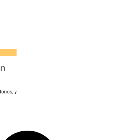
un
orios, y