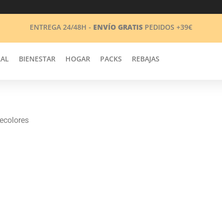
ENTREGA 24/48H -
ENVÍO GRATIS
PEDIDOS +39€
RAL
BIENESTAR
HOGAR
PACKS
REBAJAS
ecolores