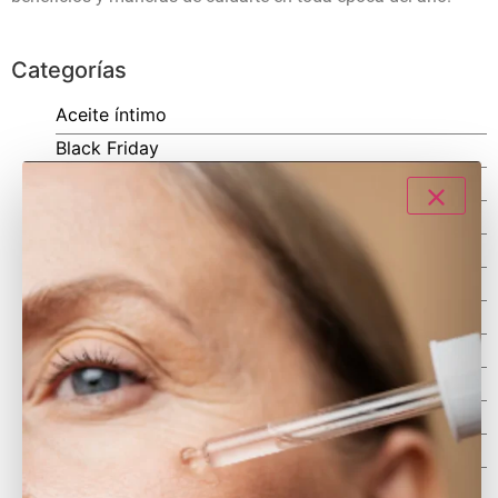
Categorías
Aceite íntimo
Black Friday
Botiquín natural
Consejos Saludables
Cosmética natural
Cosmética Sostenible
Cuidado de la piel
Cuidado del cabello
Navidad
Novedades
Promociones Decolores
San Valentín