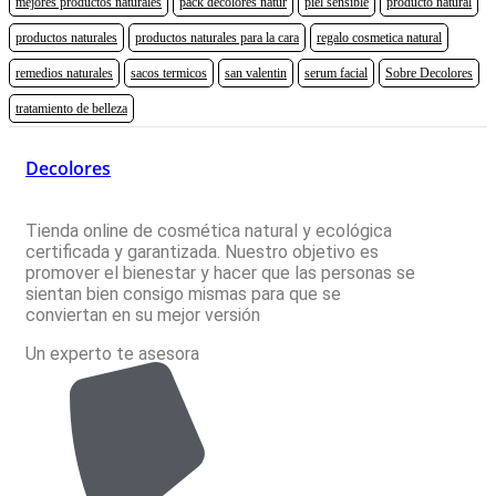
mejores productos naturales
pack decolores natur
piel sensible
producto natural
productos naturales
productos naturales para la cara
regalo cosmetica natural
remedios naturales
sacos termicos
san valentin
serum facial
Sobre Decolores
tratamiento de belleza
Decolores
Tienda online de cosmética natural y ecológica
certificada y garantizada. Nuestro objetivo es
promover el bienestar y hacer que las personas se
sientan bien consigo mismas para que se
conviertan en su mejor versión
Un experto te asesora