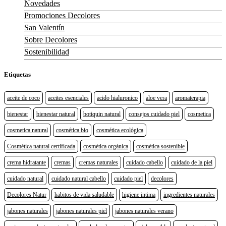
Novedades
Promociones Decolores
San Valentín
Sobre Decolores
Sostenibilidad
Etiquetas
aceite de coco
aceites esenciales
acido hialuronico
aloe vera
aromaterapia
bienestar
bienestar natural
botiquin natural
consejos cuidado piel
cosmetica
cosmetica natural
cosmética bio
cosmética ecológica
Cosmética natural certificada
cosmética orgánica
cosmética sostenible
crema hidratante
cremas
cremas naturales
cuidado cabello
cuidado de la piel
cuidado natural
cuidado natural cabello
cuidado piel
decolores
Decolores Natur
habitos de vida saludable
higiene intima
ingredientes naturales
jabones naturales
jabones naturales piel
jabones naturales verano