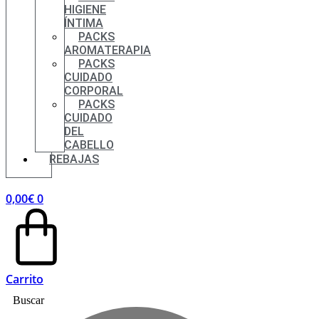
HIGIENE
ÍNTIMA
PACKS
AROMATERAPIA
PACKS
CUIDADO
CORPORAL
PACKS
CUIDADO
DEL
CABELLO
REBAJAS
0,00
€
0
Carrito
Buscar