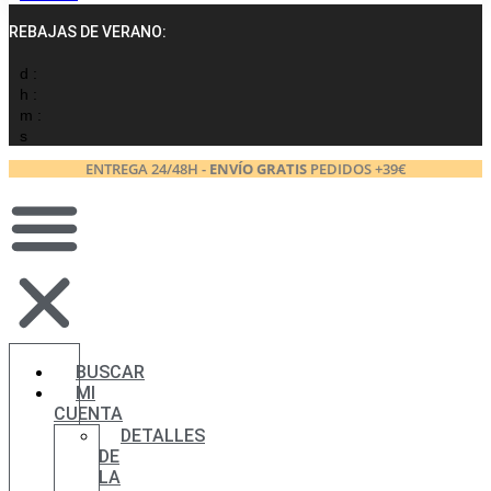
REBAJAS DE VERANO:
d :
h :
m :
s
ENTREGA 24/48H -
ENVÍO GRATIS
PEDIDOS +39€
BUSCAR
MI
CUENTA
DETALLES
DE
LA