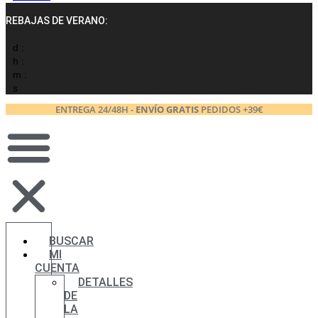
REBAJAS DE VERANO:
d :
h :
m :
s
ENTREGA 24/48H -
ENVÍO GRATIS
PEDIDOS +39€
BUSCAR
MI
CUENTA
DETALLES
DE
LA