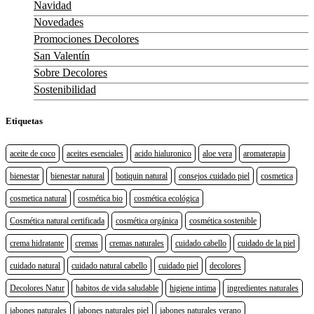
Navidad
Novedades
Promociones Decolores
San Valentín
Sobre Decolores
Sostenibilidad
Etiquetas
aceite de coco
aceites esenciales
acido hialuronico
aloe vera
aromaterapia
bienestar
bienestar natural
botiquin natural
consejos cuidado piel
cosmetica
cosmetica natural
cosmética bio
cosmética ecológica
Cosmética natural certificada
cosmética orgánica
cosmética sostenible
crema hidratante
cremas
cremas naturales
cuidado cabello
cuidado de la piel
cuidado natural
cuidado natural cabello
cuidado piel
decolores
Decolores Natur
habitos de vida saludable
higiene intima
ingredientes naturales
jabones naturales
jabones naturales piel
jabones naturales verano