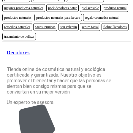
mejores productos naturales
pack decolores natur
piel sensible
producto natural
productos naturales
productos naturales para la cara
regalo cosmetica natural
remedios naturales
sacos termicos
san valentin
serum facial
Sobre Decolores
tratamiento de belleza
Decolores
Tienda online de cosmética natural y ecológica
certificada y garantizada. Nuestro objetivo es
promover el bienestar y hacer que las personas se
sientan bien consigo mismas para que se
conviertan en su mejor versión
Un experto te asesora