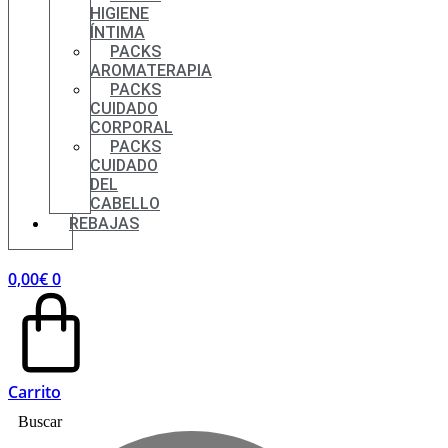
HIGIENE
ÍNTIMA
PACKS
AROMATERAPIA
PACKS
CUIDADO
CORPORAL
PACKS
CUIDADO
DEL
CABELLO
REBAJAS
0,00
€
0
Carrito
Buscar