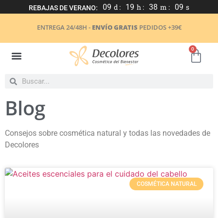
09
d :
19
h :
38
m :
09
s
REBAJAS DE VERANO:
ENTREGA 24/48H -
ENVÍO GRATIS
PEDIDOS +39€
0
Blog
Consejos sobre cosmética natural y todas las novedades de
Decolores
COSMÉTICA NATURAL