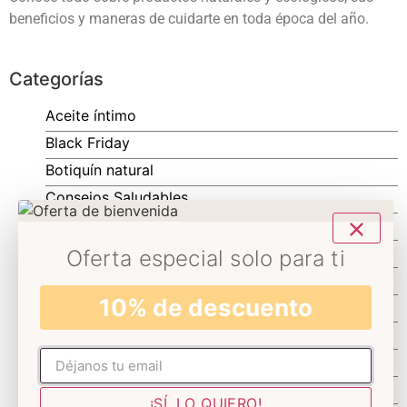
beneficios y maneras de cuidarte en toda época del año.
Categorías
Aceite íntimo
Black Friday
Botiquín natural
Consejos Saludables
Cosmética natural
Cosmética Sostenible
Oferta especial solo para ti
Cuidado de la piel
10% de descuento
Cuidado del cabello
Navidad
Novedades
No rellenar
Promociones Decolores
¡SÍ, LO QUIERO!