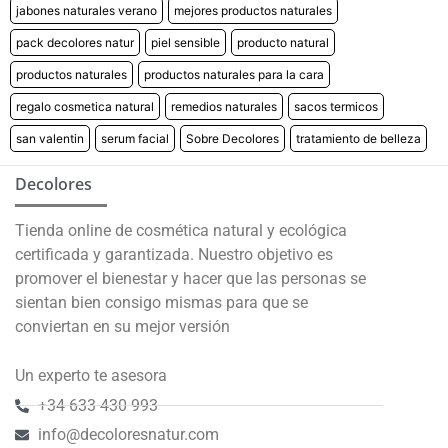
jabones naturales verano
mejores productos naturales
pack decolores natur
piel sensible
producto natural
productos naturales
productos naturales para la cara
regalo cosmetica natural
remedios naturales
sacos termicos
san valentin
serum facial
Sobre Decolores
tratamiento de belleza
Decolores
Tienda online de cosmética natural y ecológica
certificada y garantizada. Nuestro objetivo es
promover el bienestar y hacer que las personas se
sientan bien consigo mismas para que se
conviertan en su mejor versión
Un experto te asesora
+34 633 430 993
info@decoloresnatur.com