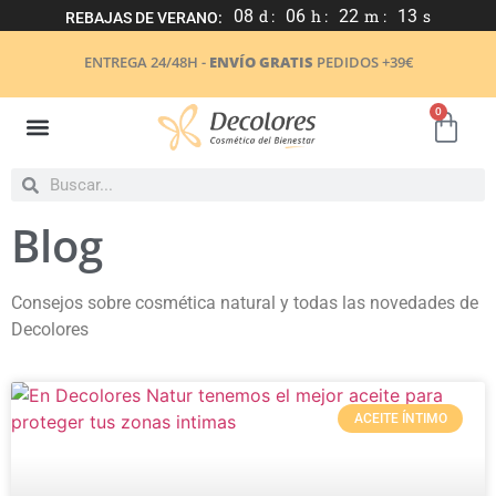
08
d :
06
h :
22
m :
13
s
REBAJAS DE VERANO:
ENTREGA 24/48H -
ENVÍO GRATIS
PEDIDOS +39€
0
Blog
Consejos sobre cosmética natural y todas las novedades de
Decolores
ACEITE ÍNTIMO