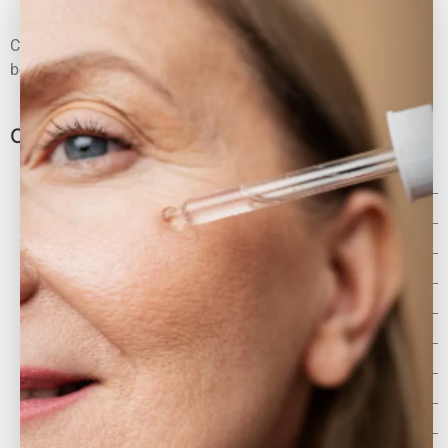
Conoce todo sobre productos naturales y ecológicos, sus
beneficios y maneras de cuidarte en toda época del año.
Categorías
Aceite íntimo
Black Friday
Botiquín natural
Consejos Saludables
Cosmética natural
Cosmética Sostenible
Cuidado de la piel
Cuidado del cabello
Navidad
Novedades