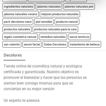
ingredientes naturales
jabones naturales
jabones naturales piel
jabones naturales verano
mejores productos naturales
pack decolores natur
piel sensible
producto natural
productos naturales
productos naturales para la cara
regalo cosmetica natural
remedios naturales
sacos termicos
san valentin
serum facial
Sobre Decolores
tratamiento de belleza
Decolores
Tienda online de cosmética natural y ecológica
certificada y garantizada. Nuestro objetivo es
promover el bienestar y hacer que las personas se
sientan bien consigo mismas para que se
conviertan en su mejor versión
Un experto te asesora