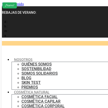
Ir al contenido
¡Nuevo!
REBAJAS DE VERANO:
d :
h :
m :
s
NOSOTROS
QUIÉNES SOMOS
SOSTENIBILIDAD
SOMOS SOLIDARIOS
BLOG
SKIN TEST
PREMIOS
COSMÉTICA NATURAL
COSMÉTICA FACIAL
COSMÉTICA CAPILAR
COSMÉTICA CORPORAL