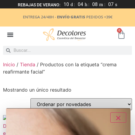
10
d :
04
h :
08
m :
07
s
REBAJAS DE VERANO:
ENTREGA 24/48H -
ENVÍO GRATIS
PEDIDOS +39€
0
Inicio
/
Tienda
/ Productos con la etiqueta “crema
reafirmante facial”
Mostrando un único resultado
¡Nuevo!
- 15%