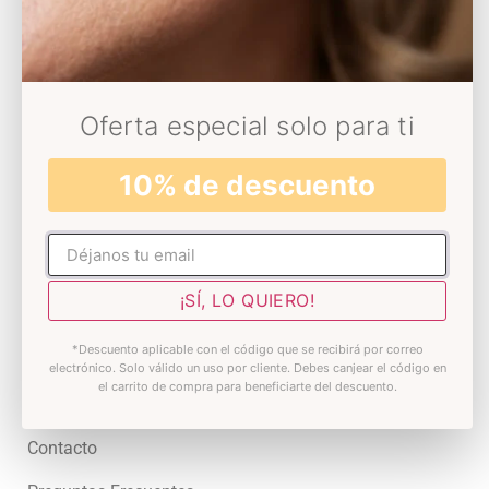
Universo Decolores
Oferta especial solo para ti
Conócenos
Sostenibilidad
10% de descuento
Somos Solidarios
No rellenar
Blog
¡SÍ, LO QUIERO!
Skin test
Premios
*Descuento aplicable con el código que se recibirá por correo
electrónico. Solo válido un uso por cliente. Debes canjear el código en
el carrito de compra para beneficiarte del descuento.
Atención al cliente
Contacto