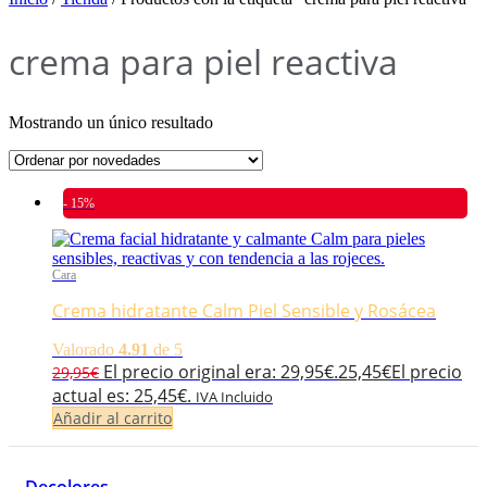
crema para piel reactiva
Mostrando un único resultado
- 15%
Cara
Crema hidratante Calm Piel Sensible y Rosácea
Valorado
4.91
de 5
El precio original era: 29,95€.
25,45
€
El precio
29,95
€
actual es: 25,45€.
IVA Incluido
Añadir al carrito