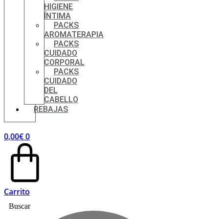
HIGIENE
ÍNTIMA
PACKS
AROMATERAPIA
PACKS
CUIDADO
CORPORAL
PACKS
CUIDADO
DEL
CABELLO
REBAJAS
0,00
€
0
Carrito
Buscar