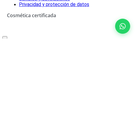
Privacidad y protección de datos
Cosmética certificada
Oferta especial solo para ti
10% de descuento
No rellenar
¡SÍ, LO QUIERO!
*Descuento aplicable con el código que se recibirá por correo
electrónico. Solo válido un uso por cliente. Debes canjear el código
en el carrito de compra para beneficiarte del descuento.