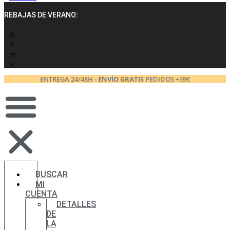
REBAJAS DE VERANO:
d :
h :
m :
s
ENTREGA 24/48H -
ENVÍO GRATIS
PEDIDOS +39€
BUSCAR
MI
CUENTA
DETALLES
DE
LA