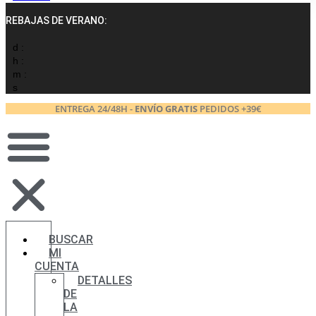
REBAJAS DE VERANO:
d :
h :
m :
s
ENTREGA 24/48H -
ENVÍO GRATIS
PEDIDOS +39€
BUSCAR
MI
CUENTA
DETALLES
DE
LA