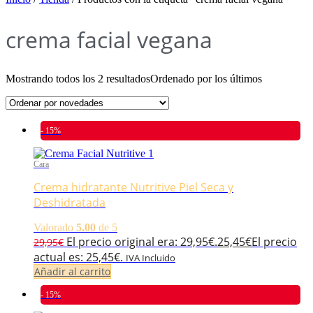
crema facial vegana
Mostrando todos los 2 resultados
Ordenado por los últimos
- 15%
Cara
Crema hidratante Nutritive Piel Seca y
Deshidratada
Valorado
5.00
de 5
El precio original era: 29,95€.
25,45
€
El precio
29,95
€
actual es: 25,45€.
IVA Incluido
Añadir al carrito
- 15%