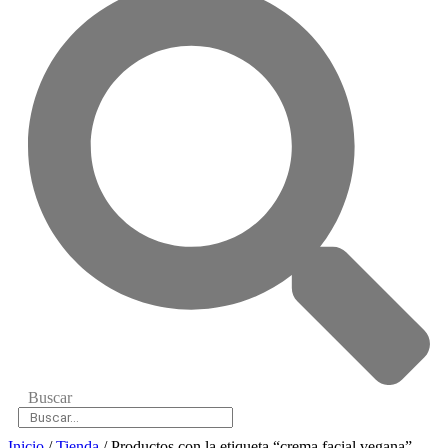
Buscar
Inicio
/
Tienda
/ Productos con la etiqueta “crema facial vegana”