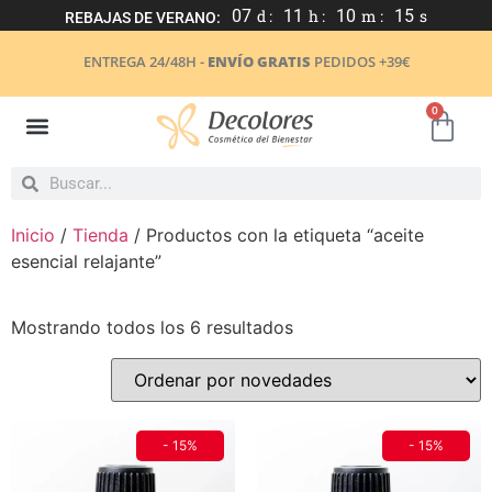
07
d :
11
h :
10
m :
15
s
REBAJAS DE VERANO:
ENTREGA 24/48H -
ENVÍO GRATIS
PEDIDOS +39€
0
Inicio
/
Tienda
/ Productos con la etiqueta “aceite
esencial relajante”
Mostrando todos los 6 resultados
- 15%
- 15%