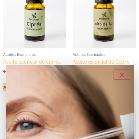
Aceites Esenciales
Aceites Esenciales
Aceite esencial de Ciprés
Aceite esencial de Cedro
del Atlas
9,75
€
11,50
€
IVA Incluido
8,45
€
9,95
€
IVA Incluido
Añadir al carrito
Añadir al carrito
- 15%
- 15%