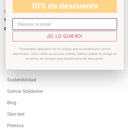
10% de descuento
Un experto te asesora
+34 633 430 993
No rellenar
info@decoloresnatur.com
¡SÍ, LO QUIERO!
*Descuento aplicable con el código que se recibirá por correo
Universo Decolores
electrónico. Solo válido un uso por cliente. Debes canjear el código en
el carrito de compra para beneficiarte del descuento.
Conócenos
Sostenibilidad
Somos Solidarios
Blog
Skin test
Premios