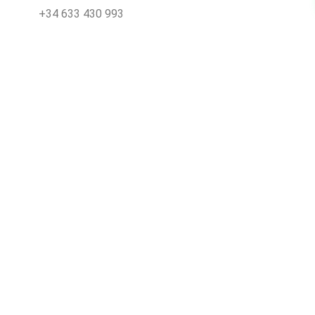
+34 633 430 993
info@decoloresnatur.com