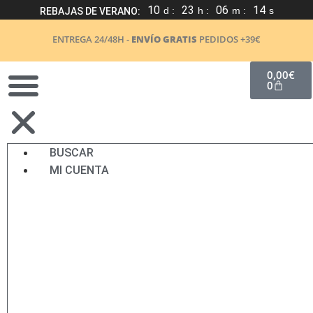
10
23
06
13
d :
h :
m :
s
REBAJAS DE VERANO:
ENTREGA 24/48H -
ENVÍO GRATIS
PEDIDOS +39€
0,00
€
0
BUSCAR
MI CUENTA