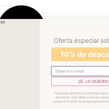
Oferta especial sol
10% de desc
No rellenar
¡SÍ, LO QUIERO!
*Descuento aplicable con el código que se 
electrónico. Solo válido un uso por cliente
código en el carrito de compra para benefic