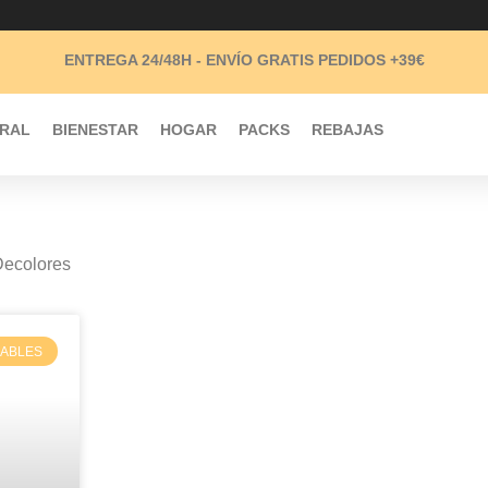
ENTREGA 24/48H -
ENVÍO GRATIS
PEDIDOS +39€
URAL
BIENESTAR
HOGAR
PACKS
REBAJAS
Decolores
ABLES