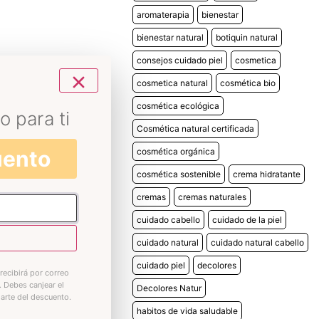
aromaterapia
bienestar
bienestar natural
botiquin natural
consejos cuidado piel
cosmetica
cosmetica natural
cosmética bio
cosmética ecológica
o para ti
Cosmética natural certificada
uento
cosmética orgánica
cosmética sostenible
crema hidratante
cremas
cremas naturales
cuidado cabello
cuidado de la piel
cuidado natural
cuidado natural cabello
cuidado piel
decolores
recibirá por correo
. Debes canjear el
Decolores Natur
iarte del descuento.
habitos de vida saludable