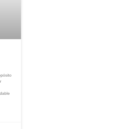
pósito
r
udable