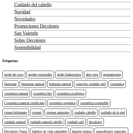
Cuidado del cabello
Navidad
Novedades
Promociones Decolores
San Valentín
Sobre Decolores
Sostenibilidad
Etiquetas
aceite de coco
aceites esenciales
acido hialuronico
aloe vera
aromaterapia
bienestar
bienestar natural
botiquin natural
consejos cuidado piel
cosmetica
cosmetica natural
cosmética bio
cosmética ecológica
Cosmética natural certificada
cosmética orgánica
cosmética sostenible
crema hidratante
cremas
cremas naturales
cuidado cabello
cuidado de la piel
cuidado natural
cuidado natural cabello
cuidado piel
decolores
Decolores Natur
habitos de vida saludable
higiene intima
ingredientes naturales