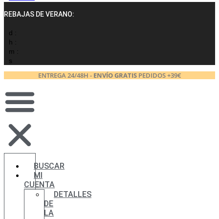
REBAJAS DE VERANO:
d :
h :
m :
s
ENTREGA 24/48H -
ENVÍO GRATIS
PEDIDOS +39€
BUSCAR
MI
CUENTA
DETALLES
DE
LA