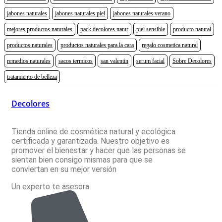
jabones naturales
jabones naturales piel
jabones naturales verano
mejores productos naturales
pack decolores natur
piel sensible
producto natural
productos naturales
productos naturales para la cara
regalo cosmetica natural
remedios naturales
sacos termicos
san valentin
serum facial
Sobre Decolores
tratamiento de belleza
Decolores
Tienda online de cosmética natural y ecológica
certificada y garantizada. Nuestro objetivo es
promover el bienestar y hacer que las personas se
sientan bien consigo mismas para que se
conviertan en su mejor versión
Un experto te asesora