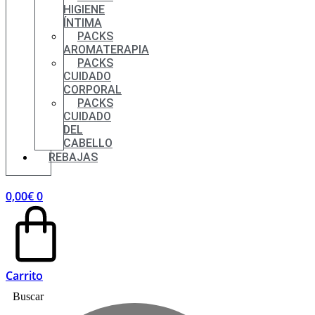
HIGIENE
ÍNTIMA
PACKS
AROMATERAPIA
PACKS
CUIDADO
CORPORAL
PACKS
CUIDADO
DEL
CABELLO
REBAJAS
0,00
€
0
Carrito
Buscar