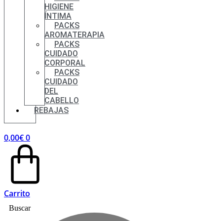
HIGIENE
ÍNTIMA
PACKS
AROMATERAPIA
PACKS
CUIDADO
CORPORAL
PACKS
CUIDADO
DEL
CABELLO
REBAJAS
0,00
€
0
Carrito
Buscar