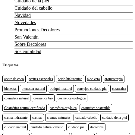
Cuidado de la piel
Cuidado del cabello
Navidad
Novedades
Promociones Decolores
San Valentín
Sobre Decolores
Sostenibilidad
Etiquetas
aceite de coco
aceites esenciales
acido hialuronico
aloe vera
aromaterapia
bienestar
bienestar natural
botiquin natural
consejos cuidado piel
cosmetica
cosmetica natural
cosmética bio
cosmética ecológica
Cosmética natural certificada
cosmética orgánica
cosmética sostenible
crema hidratante
cremas
cremas naturales
cuidado cabello
cuidado de la piel
cuidado natural
cuidado natural cabello
cuidado piel
decolores