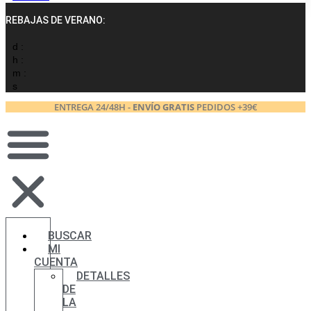
REBAJAS DE VERANO:
d :
h :
m :
s
ENTREGA 24/48H -
ENVÍO GRATIS
PEDIDOS +39€
BUSCAR
MI
CUENTA
DETALLES
DE
LA