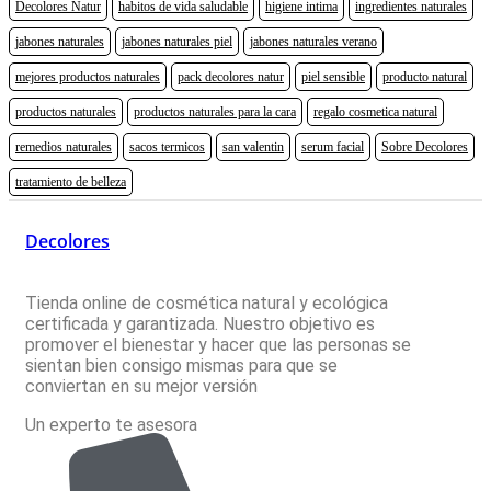
Decolores Natur
habitos de vida saludable
higiene intima
ingredientes naturales
jabones naturales
jabones naturales piel
jabones naturales verano
mejores productos naturales
pack decolores natur
piel sensible
producto natural
productos naturales
productos naturales para la cara
regalo cosmetica natural
remedios naturales
sacos termicos
san valentin
serum facial
Sobre Decolores
tratamiento de belleza
Decolores
Tienda online de cosmética natural y ecológica
certificada y garantizada. Nuestro objetivo es
promover el bienestar y hacer que las personas se
sientan bien consigo mismas para que se
conviertan en su mejor versión
Un experto te asesora