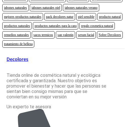
jabones naturales
jabones naturales piel
jabones naturales verano
mejores productos naturales
pack decolores natur
piel sensible
producto natural
productos naturales
productos naturales para la cara
regalo cosmetica natural
remedios naturales
sacos termicos
san valentin
serum facial
Sobre Decolores
tratamiento de belleza
Decolores
Tienda online de cosmética natural y ecológica
certificada y garantizada. Nuestro objetivo es
promover el bienestar y hacer que las personas se
sientan bien consigo mismas para que se
conviertan en su mejor versión
Un experto te asesora