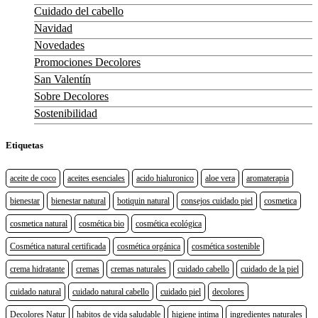
Cuidado del cabello
Navidad
Novedades
Promociones Decolores
San Valentín
Sobre Decolores
Sostenibilidad
Etiquetas
aceite de coco
aceites esenciales
acido hialuronico
aloe vera
aromaterapia
bienestar
bienestar natural
botiquin natural
consejos cuidado piel
cosmetica
cosmetica natural
cosmética bio
cosmética ecológica
Cosmética natural certificada
cosmética orgánica
cosmética sostenible
crema hidratante
cremas
cremas naturales
cuidado cabello
cuidado de la piel
cuidado natural
cuidado natural cabello
cuidado piel
decolores
Decolores Natur
habitos de vida saludable
higiene intima
ingredientes naturales