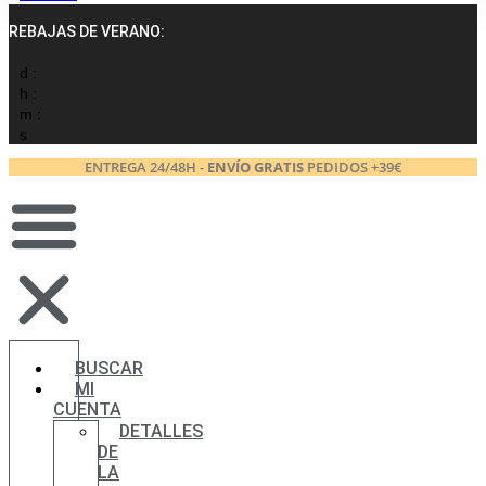
REBAJAS DE VERANO:
d :
h :
m :
s
ENTREGA 24/48H -
ENVÍO GRATIS
PEDIDOS +39€
BUSCAR
MI
CUENTA
DETALLES
DE
LA