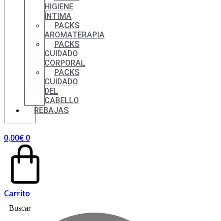
HIGIENE
ÍNTIMA
PACKS
AROMATERAPIA
PACKS
CUIDADO
CORPORAL
PACKS
CUIDADO
DEL
CABELLO
REBAJAS
0,00
€
0
Carrito
Buscar