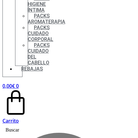
HIGIENE
ÍNTIMA
PACKS
AROMATERAPIA
PACKS
CUIDADO
CORPORAL
PACKS
CUIDADO
DEL
CABELLO
REBAJAS
0,00
€
0
Carrito
Buscar