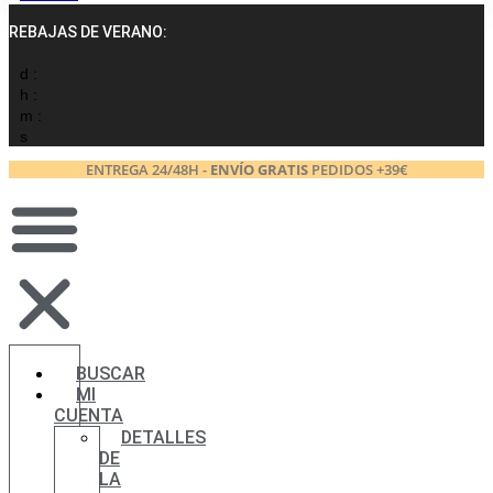
REBAJAS DE VERANO:
d :
h :
m :
s
ENTREGA 24/48H -
ENVÍO GRATIS
PEDIDOS +39€
BUSCAR
MI
CUENTA
DETALLES
DE
LA