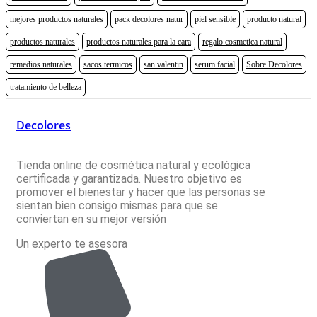
mejores productos naturales
pack decolores natur
piel sensible
producto natural
productos naturales
productos naturales para la cara
regalo cosmetica natural
remedios naturales
sacos termicos
san valentin
serum facial
Sobre Decolores
tratamiento de belleza
Decolores
Tienda online de cosmética natural y ecológica
certificada y garantizada. Nuestro objetivo es
promover el bienestar y hacer que las personas se
sientan bien consigo mismas para que se
conviertan en su mejor versión
Un experto te asesora