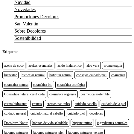
Navidad
Novedades
Promociones Decolores
San Valentín
Sobre Decolores
Sostenibilidad
Etiquetas
aceite de coco
aceites esenciales
acido hialuronico
aloe vera
aromaterapia
bienestar
bienestar natural
botiquin natural
consejos cuidado piel
cosmetica
cosmetica natural
cosmética bio
cosmética ecológica
Cosmética natural certificada
cosmética orgánica
cosmética sostenible
crema hidratante
cremas
cremas naturales
cuidado cabello
cuidado de la piel
cuidado natural
cuidado natural cabello
cuidado piel
decolores
Decolores Natur
habitos de vida saludable
higiene intima
ingredientes naturales
jabones naturales
jabones naturales piel
jabones naturales verano