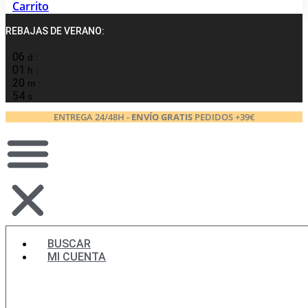
Carrito
REBAJAS DE VERANO:
06
d :
01
h :
20
m :
53
s
ENTREGA 24/48H -
ENVÍO GRATIS
PEDIDOS +39€
BUSCAR
MI CUENTA