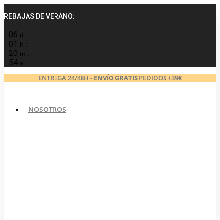
Ir
al
REBAJAS DE VERANO:
contenido
06
d :
01
h :
20
m :
53
s
ENTREGA 24/48H -
ENVÍO GRATIS
PEDIDOS +39€
NOSOTROS