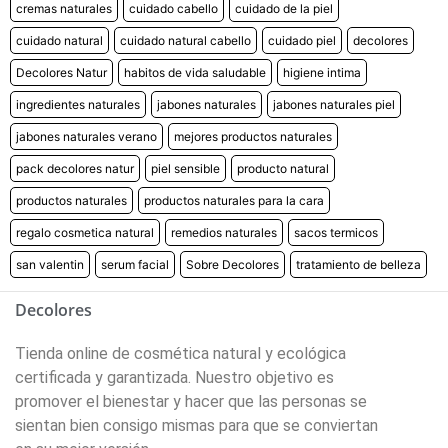
cremas naturales
cuidado cabello
cuidado de la piel
cuidado natural
cuidado natural cabello
cuidado piel
decolores
Decolores Natur
habitos de vida saludable
higiene intima
ingredientes naturales
jabones naturales
jabones naturales piel
jabones naturales verano
mejores productos naturales
pack decolores natur
piel sensible
producto natural
productos naturales
productos naturales para la cara
regalo cosmetica natural
remedios naturales
sacos termicos
san valentin
serum facial
Sobre Decolores
tratamiento de belleza
Decolores
Tienda online de cosmética natural y ecológica
certificada y garantizada. Nuestro objetivo es
promover el bienestar y hacer que las personas se
sientan bien consigo mismas para que se conviertan