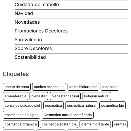
Oferta especial solo para ti
Cuidado del cabello
Navidad
10% de descuento
Novedades
Promociones Decolores
No rellenar
San Valentín
Sobre Decolores
¡SÍ, LO QUIERO!
Sostenibilidad
*Descuento aplicable con el código que se recibirá por correo
electrónico. Solo válido un uso por cliente. Debes canjear el código en
el carrito de compra para beneficiarte del descuento.
Etiquetas
aceite de coco
aceites esenciales
acido hialuronico
aloe vera
aromaterapia
bienestar
bienestar natural
botiquin natural
consejos cuidado piel
cosmetica
cosmetica natural
cosmética bio
cosmética ecológica
Cosmética natural certificada
cosmética orgánica
cosmética sostenible
crema hidratante
cremas