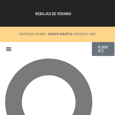
d :
h :
REBAJAS DE VERANO:
m :
s
ENTREGA 24/48H -
ENVÍO GRATIS
PEDIDOS +39€
0,00
€
0
COSMÉTICA NATURAL