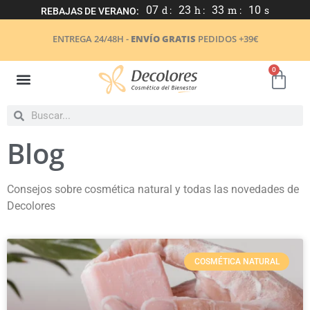
07
d :
23
h :
33
m :
09
s
REBAJAS DE VERANO:
ENTREGA 24/48H -
ENVÍO GRATIS
PEDIDOS +39€
0
Blog
Consejos sobre cosmética natural y todas las novedades de
Decolores
COSMÉTICA NATURAL