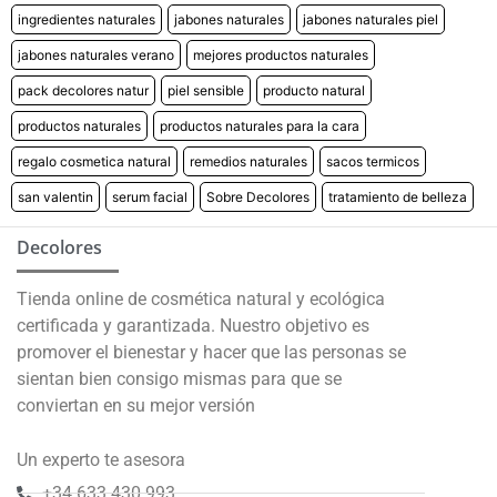
ingredientes naturales
jabones naturales
jabones naturales piel
jabones naturales verano
mejores productos naturales
No rellenar
pack decolores natur
piel sensible
producto natural
¡SÍ, LO QUIERO!
productos naturales
productos naturales para la cara
*Descuento aplicable con el código que se recibirá por correo
regalo cosmetica natural
remedios naturales
sacos termicos
electrónico. Solo válido un uso por cliente. Debes canjear el código en
el carrito de compra para beneficiarte del descuento.
san valentin
serum facial
Sobre Decolores
tratamiento de belleza
Decolores
Tienda online de cosmética natural y ecológica
certificada y garantizada. Nuestro objetivo es
promover el bienestar y hacer que las personas se
sientan bien consigo mismas para que se
conviertan en su mejor versión
Un experto te asesora
+34 633 430 993