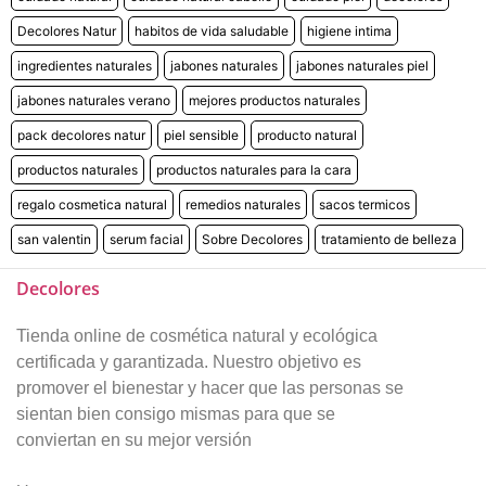
Decolores Natur
habitos de vida saludable
higiene intima
ingredientes naturales
jabones naturales
jabones naturales piel
jabones naturales verano
mejores productos naturales
pack decolores natur
piel sensible
producto natural
productos naturales
productos naturales para la cara
regalo cosmetica natural
remedios naturales
sacos termicos
san valentin
serum facial
Sobre Decolores
tratamiento de belleza
Decolores
Tienda online de cosmética natural y ecológica
certificada y garantizada. Nuestro objetivo es
promover el bienestar y hacer que las personas se
sientan bien consigo mismas para que se
conviertan en su mejor versión