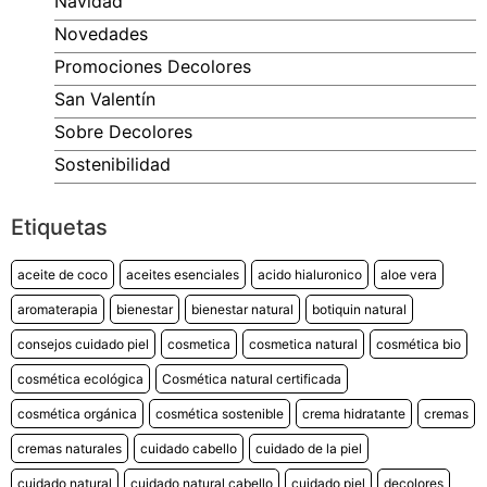
Navidad
Novedades
Promociones Decolores
San Valentín
Sobre Decolores
Sostenibilidad
Etiquetas
aceite de coco
aceites esenciales
acido hialuronico
aloe vera
aromaterapia
bienestar
bienestar natural
botiquin natural
consejos cuidado piel
cosmetica
cosmetica natural
cosmética bio
cosmética ecológica
Cosmética natural certificada
cosmética orgánica
cosmética sostenible
crema hidratante
cremas
cremas naturales
cuidado cabello
cuidado de la piel
cuidado natural
cuidado natural cabello
cuidado piel
decolores