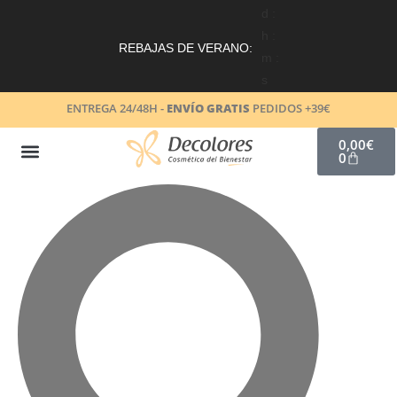
d :
h :
REBAJAS DE VERANO:
m :
s
ENTREGA 24/48H -
ENVÍO GRATIS
PEDIDOS +39€
0,00
€
0
COSMÉTICA NATURAL