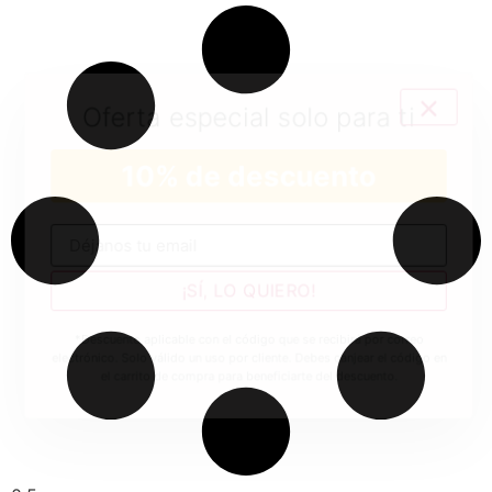
Oferta especial solo para ti
10% de descuento
No rellenar
¡SÍ, LO QUIERO!
*Descuento aplicable con el código que se recibirá por correo
electrónico. Solo válido un uso por cliente. Debes canjear el código en
el carrito de compra para beneficiarte del descuento.