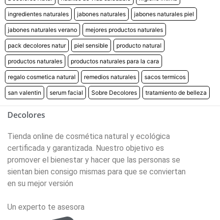
ingredientes naturales
jabones naturales
jabones naturales piel
jabones naturales verano
mejores productos naturales
pack decolores natur
piel sensible
producto natural
productos naturales
productos naturales para la cara
regalo cosmetica natural
remedios naturales
sacos termicos
san valentin
serum facial
Sobre Decolores
tratamiento de belleza
Decolores
Tienda online de cosmética natural y ecológica
certificada y garantizada. Nuestro objetivo es
promover el bienestar y hacer que las personas se
sientan bien consigo mismas para que se conviertan
en su mejor versión
Un experto te asesora