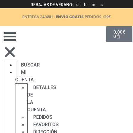
d :
h :
m :
s
REBAJAS DE VERANO:
ENTREGA 24/48H -
ENVÍO GRATIS
PEDIDOS +39€
0,00
€
0
BUSCAR
MI
CUENTA
DETALLES
DE
LA
CUENTA
PEDIDOS
FAVORITOS
DIRECCIÓN