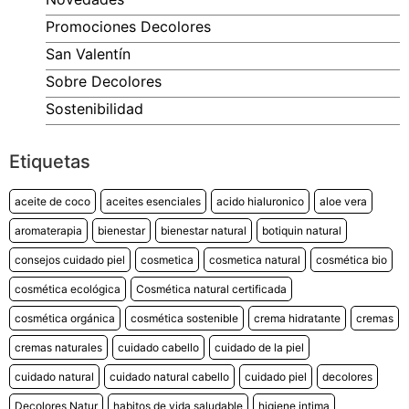
Promociones Decolores
San Valentín
Sobre Decolores
Sostenibilidad
Etiquetas
aceite de coco
aceites esenciales
acido hialuronico
aloe vera
aromaterapia
bienestar
bienestar natural
botiquin natural
consejos cuidado piel
cosmetica
cosmetica natural
cosmética bio
cosmética ecológica
Cosmética natural certificada
cosmética orgánica
cosmética sostenible
crema hidratante
cremas
cremas naturales
cuidado cabello
cuidado de la piel
cuidado natural
cuidado natural cabello
cuidado piel
decolores
Decolores Natur
habitos de vida saludable
higiene intima