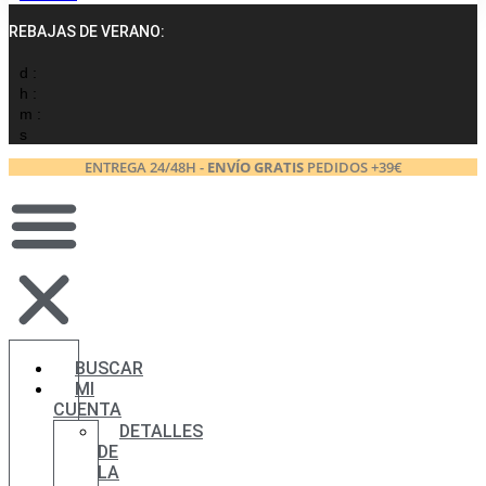
REBAJAS DE VERANO:
d :
h :
m :
s
ENTREGA 24/48H -
ENVÍO GRATIS
PEDIDOS +39€
BUSCAR
MI
CUENTA
DETALLES
DE
LA