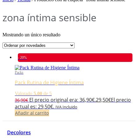
zona íntima sensible
Mostrando un único resultado
- 20%
Packs
Pack Rutina de Higiene Íntima
Valorado
5.00
de 5
El precio original era: 36,90€.
29,50
€
El precio
36,90
€
actual es: 29,50€.
IVA Incluido
Añadir al carrito
Decolores