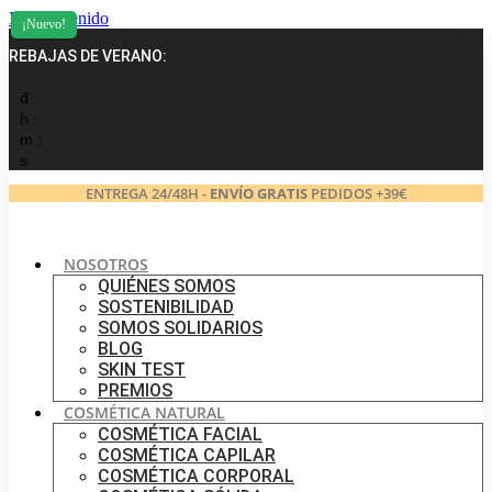
Ir al contenido
¡Nuevo!
REBAJAS DE VERANO:
d :
h :
m :
s
ENTREGA 24/48H -
ENVÍO GRATIS
PEDIDOS +39€
NOSOTROS
QUIÉNES SOMOS
SOSTENIBILIDAD
SOMOS SOLIDARIOS
BLOG
SKIN TEST
PREMIOS
COSMÉTICA NATURAL
COSMÉTICA FACIAL
COSMÉTICA CAPILAR
COSMÉTICA CORPORAL