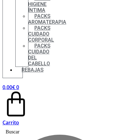
HIGIENE
ÍNTIMA
PACKS
AROMATERAPIA
PACKS
CUIDADO
CORPORAL
PACKS
CUIDADO
DEL
CABELLO
REBAJAS
0,00
€
0
Carrito
Buscar