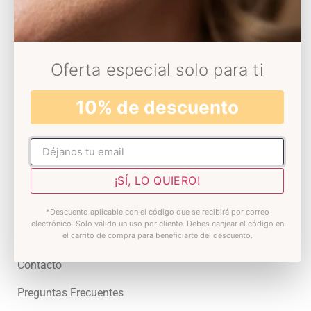
Universo Decolores
Conócenos
Oferta especial solo para ti
Sostenibilidad
10% de descuento
Somos Solidarios
Blog
No rellenar
Skin test
¡SÍ, LO QUIERO!
Premios
*Descuento aplicable con el código que se recibirá por correo
electrónico. Solo válido un uso por cliente. Debes canjear el código en
Atención al cliente
el carrito de compra para beneficiarte del descuento.
Contacto
Preguntas Frecuentes