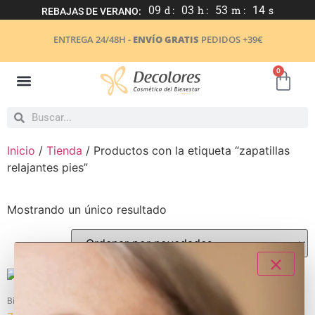
09
d :
03
h :
53
m :
14
s
REBAJAS DE VERANO:
ENTREGA 24/48H -
ENVÍO GRATIS
PEDIDOS +39€
0
Inicio
/
Tienda
/ Productos con la etiqueta “zapatillas
relajantes pies”
Mostrando un único resultado
- 20%
Bienestar