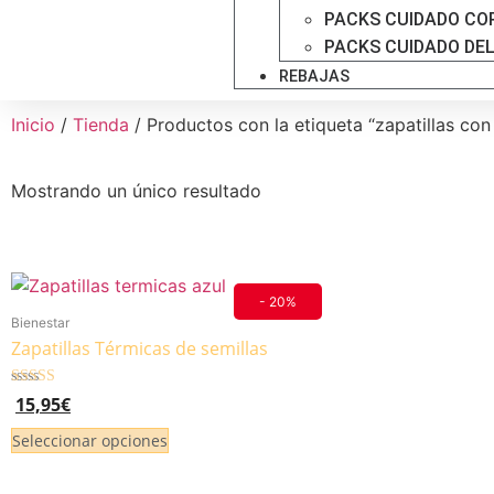
PACKS CUIDADO CO
PACKS CUIDADO DE
REBAJAS
Inicio
/
Tienda
/ Productos con la etiqueta “zapatillas con
Mostrando un único resultado
- 20%
Bienestar
Zapatillas Térmicas de semillas
Valorado
15,95
€
4.83
de 5
Seleccionar opciones