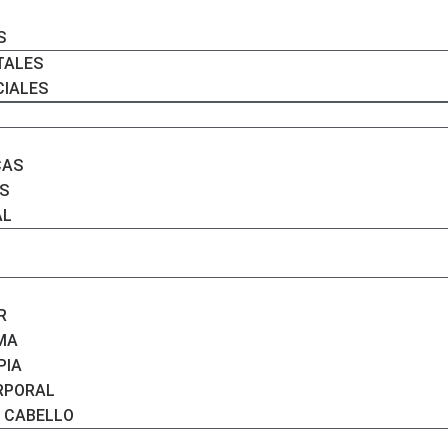
S
TALES
CIALES
CAS
S
AL
R
IMA
PIA
RPORAL
L CABELLO