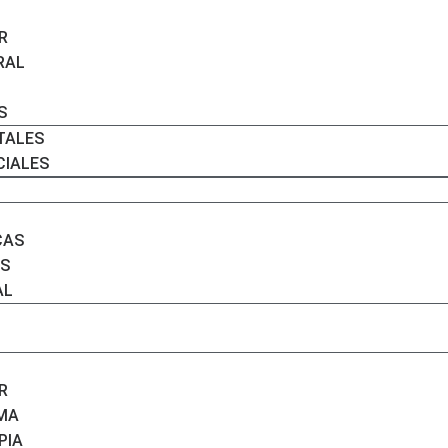
R
RAL
S
TALES
CIALES
CAS
S
AL
R
IMA
PIA