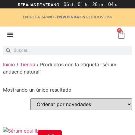
06
d :
01
h :
28
m :
04
s
REBAJAS DE VERANO:
ENTREGA 24/48H -
ENVÍO GRATIS
PEDIDOS +39€
0
Inicio
/
Tienda
/ Productos con la etiqueta “sérum
antiacné natural”
Mostrando un único resultado