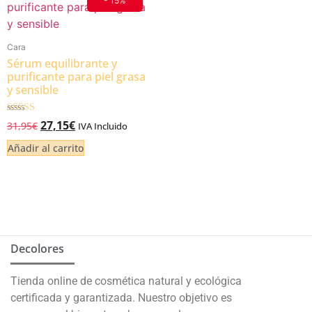
- 15%
Cara
Sérum equilibrante y
purificante para piel grasa
y sensible
Valorado
27,15
€
31,95
€
IVA Incluido
5.00
de 5
Añadir al carrito
Decolores
Tienda online de cosmética natural y ecológica
certificada y garantizada. Nuestro objetivo es