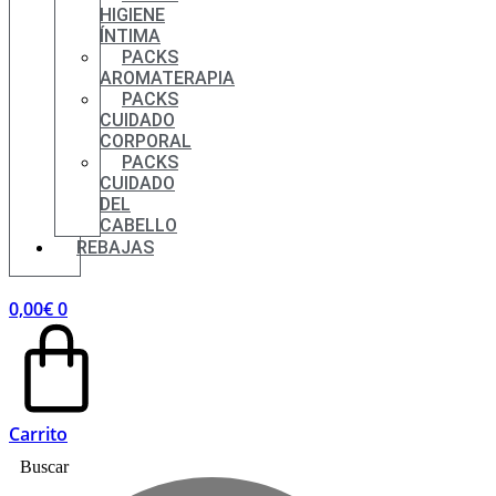
HIGIENE
ÍNTIMA
PACKS
AROMATERAPIA
PACKS
CUIDADO
CORPORAL
PACKS
CUIDADO
DEL
CABELLO
REBAJAS
0,00
€
0
Carrito
Buscar