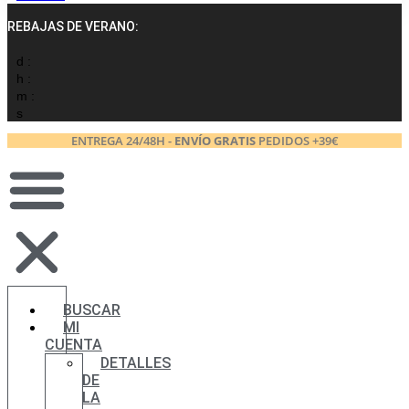
REBAJAS DE VERANO:
d :
h :
m :
s
ENTREGA 24/48H -
ENVÍO GRATIS
PEDIDOS +39€
BUSCAR
MI
CUENTA
DETALLES
DE
LA