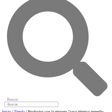
Buscar
Inicio
/
Tienda
/ Productos con la etiqueta “saco térmico remedio