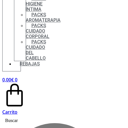
HIGIENE
ÍNTIMA
PACKS
AROMATERAPIA
PACKS
CUIDADO
CORPORAL
PACKS
CUIDADO
DEL
CABELLO
REBAJAS
0,00
€
0
Carrito
Buscar