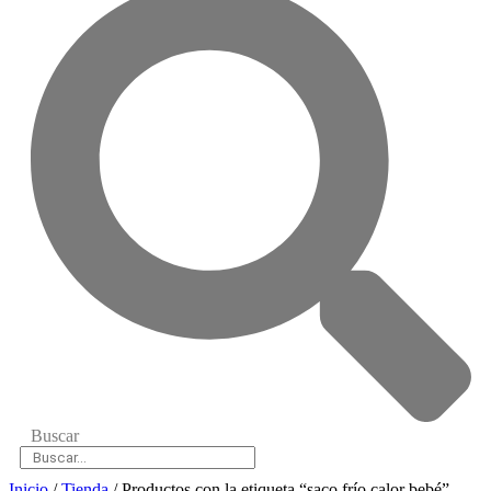
Buscar
Inicio
/
Tienda
/ Productos con la etiqueta “saco frío calor bebé”