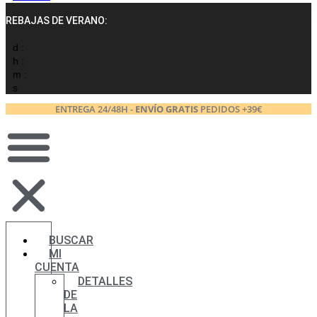
REBAJAS DE VERANO:
d :
h :
m :
s
ENTREGA 24/48H -
ENVÍO GRATIS
PEDIDOS +39€
BUSCAR
MI
CUENTA
DETALLES
DE
LA